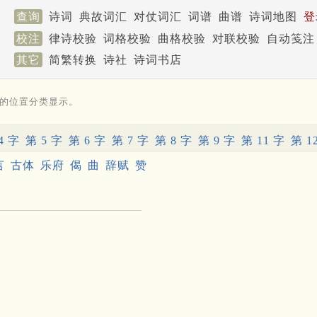
查询
诗词
典故词汇
对仗词汇
词谱
曲谱
诗词地图
登
校注
律诗校验
词格校验
曲格校验
对联校验
自动笺注
其它
简繁转换
诗社
诗词书店
的位置分类显示。
4 字
第 5 字
第 6 字
第 7 字
第 8 字
第 9 字
第 11 字
第 1
言
古体
乐府
偈
曲
辞赋
赞