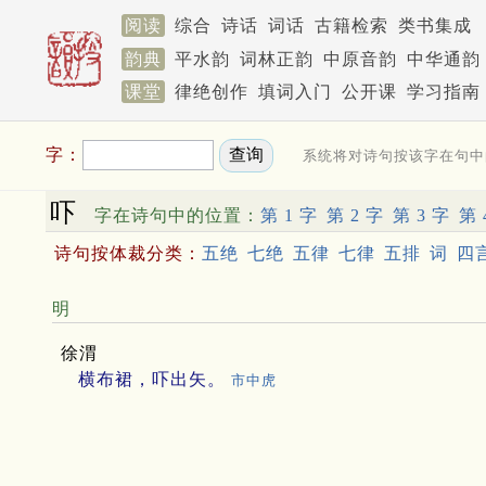
阅读
综合
诗话
词话
古籍检索
类书集成
韵典
平水韵
词林正韵
中原音韵
中华通韵
课堂
律绝创作
填词入门
公开课
学习指南
字：
系统将对诗句按该字在句中
吓
字在诗句中的位置：
第 1 字
第 2 字
第 3 字
第 
诗句按体裁分类：
五绝
七绝
五律
七律
五排
词
四
明
徐渭
横布裙，吓出矢。
市中虎