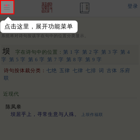
登录
点击这里，展开功能菜单
字：
系统将对诗句按该字在句中的位置分类显示。
坝
字在诗句中的位置：
第 1 字
第 2 字
第 3 字
第 4
字
第 5 字
第 6 字
第 7 字
第 8 字
第 9 字
诗句按体裁分类：
七绝
五律
七律
七排
词
古体
乐府
联
近现代
陈凤皋
坝居乎上，寻常生意与人殊。
上坝作福联