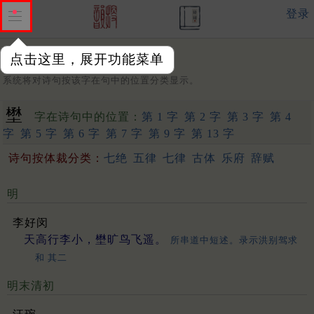
登录
点击这里，展开功能菜单
字：
系统将对诗句按该字在句中的位置分类显示。
壄
字在诗句中的位置：
第 1 字
第 2 字
第 3 字
第 4
字
第 5 字
第 6 字
第 7 字
第 9 字
第 13 字
诗句按体裁分类：
七绝
五律
七律
古体
乐府
辞赋
明
李好闵
天高行李小，壄旷鸟飞遥。
所串道中短述。录示洪别驾求
和 其二
明末清初