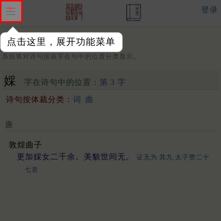
登录
点击这里，展开功能菜单
字：
系统将对诗句按该字在句中的位置分类显示。
婇
字在诗句中的位置：
第 3 字
诗句按体裁分类：
词
曲
唐
敦煌曲子
更加婇女二千余。美貌世间无。
证无为 其九 太子赞二十
七首