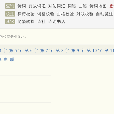
查询
诗词
典故词汇
对仗词汇
词谱
曲谱
诗词地图
登
校注
律诗校验
词格校验
曲格校验
对联校验
自动笺注
其它
简繁转换
诗社
诗词书店
的位置分类显示。
4 字
第 5 字
第 6 字
第 7 字
第 8 字
第 9 字
第 10 字
第 1
体
曲
联