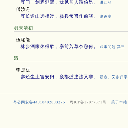
寨门一剑遮勍寇，犹见居人话伯昆。
洪江驿
傅汝舟
寨长逾山远相迓，彝兵负弩作前驱。
缘蓬寨
明末清初
伍瑞隆
林步酒家休得醉，寨前芳草奈愁何。
即事閒题 其三
清
李是远
寨还尘土害安归，废郡逋逃法又非。
新春。又步归字
粤公网安备44010402003275
粤ICP备17077571号
关于本站