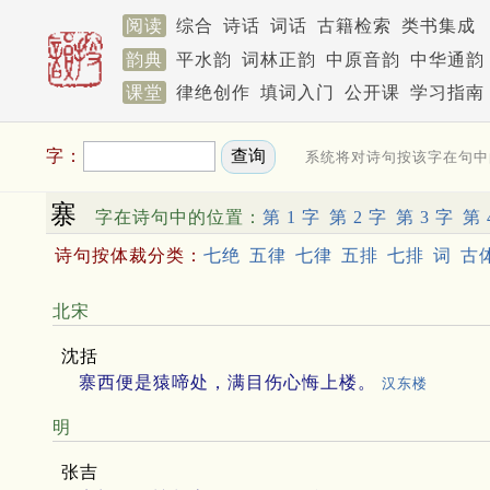
阅读
综合
诗话
词话
古籍检索
类书集成
韵典
平水韵
词林正韵
中原音韵
中华通韵
课堂
律绝创作
填词入门
公开课
学习指南
字：
系统将对诗句按该字在句中
寨
字在诗句中的位置：
第 1 字
第 2 字
第 3 字
第 
诗句按体裁分类：
七绝
五律
七律
五排
七排
词
古
北宋
沈括
寨西便是猿啼处，满目伤心悔上楼。
汉东楼
明
张吉