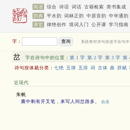
阅读
综合
诗话
词话
古籍检索
类书集成
韵典
平水韵
词林正韵
中原音韵
中华通韵
课堂
律绝创作
填词入门
公开课
学习指南
字：
系统将对诗句按该字在句中
岔
字在诗句中的位置：
第 1 字
第 2 字
第 3 字
第 
诗句按体裁分类：
七绝
五律
五排
词
古体
曲
辞赋
近现代
朱帆
囊中剩有开叉笔，来写人间岔路多。
自况