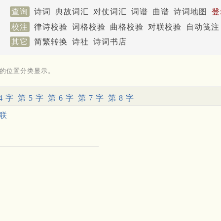
查询
诗词
典故词汇
对仗词汇
词谱
曲谱
诗词地图
登
校注
律诗校验
词格校验
曲格校验
对联校验
自动笺注
其它
简繁转换
诗社
诗词书店
的位置分类显示。
4 字
第 5 字
第 6 字
第 7 字
第 8 字
联