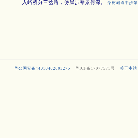
入峪桥分三岔路，傍崖步辇景何深。
梨树峪道中步辇
粤公网安备44010402003275
粤ICP备17077571号
关于本站