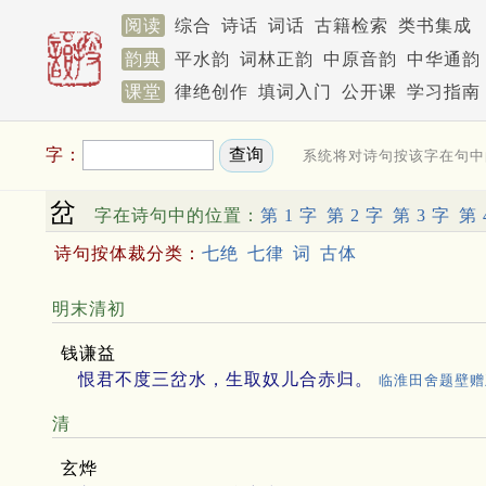
阅读
综合
诗话
词话
古籍检索
类书集成
韵典
平水韵
词林正韵
中原音韵
中华通韵
课堂
律绝创作
填词入门
公开课
学习指南
字：
系统将对诗句按该字在句中
岔
字在诗句中的位置：
第 1 字
第 2 字
第 3 字
第 
诗句按体裁分类：
七绝
七律
词
古体
明末清初
钱谦益
恨君不度三岔水，生取奴儿合赤归。
临淮田舍题壁赠
清
玄烨