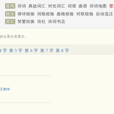
查询
诗词
典故词汇
对仗词汇
词谱
曲谱
诗词地图
登
校注
律诗校验
词格校验
曲格校验
对联校验
自动笺注
其它
简繁转换
诗社
诗词书店
的位置分类显示。
4 字
第 5 字
第 6 字
第 7 字
第 8 字
王鹤年