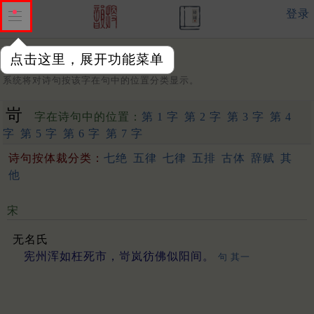
登录
点击这里，展开功能菜单
字：
系统将对诗句按该字在句中的位置分类显示。
岢
字在诗句中的位置：
第 1 字
第 2 字
第 3 字
第 4
字
第 5 字
第 6 字
第 7 字
诗句按体裁分类：
七绝
五律
七律
五排
古体
辞赋
其
他
宋
无名氏
宪州浑如枉死市，岢岚彷佛似阳间。
句 其一