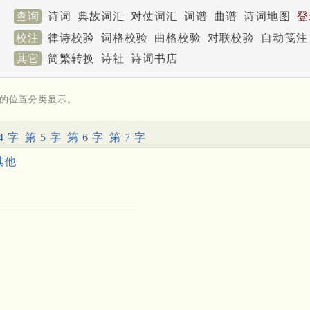
查询
诗词
典故词汇
对仗词汇
词谱
曲谱
诗词地图
登
校注
律诗校验
词格校验
曲格校验
对联校验
自动笺注
其它
简繁转换
诗社
诗词书店
的位置分类显示。
4 字
第 5 字
第 6 字
第 7 字
其他