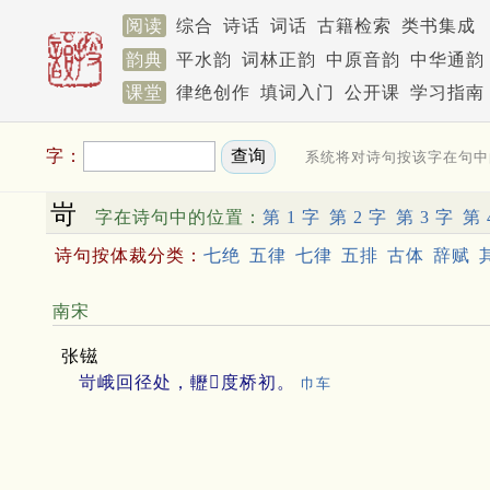
阅读
综合
诗话
词话
古籍检索
类书集成
韵典
平水韵
词林正韵
中原音韵
中华通韵
课堂
律绝创作
填词入门
公开课
学习指南
字：
系统将对诗句按该字在句中
岢
字在诗句中的位置：
第 1 字
第 2 字
第 3 字
第 
诗句按体裁分类：
七绝
五律
七律
五排
古体
辞赋
南宋
张镃
岢峨回径处，轣𨌠度桥初。
巾车