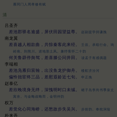
雁同门人周孝修有赋
清
吕圣齐
差池郡驿名逾盛，屏伏田园望益尊。
赵副提学持谦挽
南龙翼
差喜越人相款曲，共惊秦客此来经。
壬辰。承暗行命。询
岭南。到熊川。述地形土风。兼纾客怀二十韵
何关鲁辟停舆驾，差喜滕公问井田。
读孟子有感偶题
李端相
差池凫雁归宸翰，出没鱼龙护御舟。
楼舡济汾河
偏怜拙宦终三品，差慰遐龄近七旬。
申正挽
赵泰亿
差欣晚境身无绊，深愧明时口未缄。
楮子岛李尚书季泉丈
寓舍。与金晦叔晦而，金明仲韵
权万
差觉化心同海峤，还愁故步失吴兴。
步前韵。奉枕涧翁
朴来吾