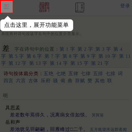
登录
点击这里，展开功能菜单
字：
系统将对诗句按该字在句中的位置分类显示。
差
字在诗句中的位置：
第 1 字
第 2 字
第 3 字
第 4
字
第 5 字
第 6 字
第 7 字
第 8 字
第 9 字
第 10 字
第 11
字
第 12 字
第 13 字
第 14 字
第 15 字
第 21 字
诗句按体裁分类：
五绝
七绝
五律
七律
五排
七排
词
四言
六言
古体
乐府
骚
偈
曲
辞赋
赞
其他
联
明
具思孟
差老数年焉得久，况离病女倍如惔。
哭巽翁
岳和声
差池犹见羽翩翩，回雁峰过□二千。
五月既望庆远郡斋闻