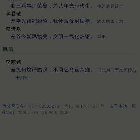
歌三乐事追荣叟，差八年光少伏生。
挽芝翁赵进士
李君敬
差幸先鞭能脱险，犹怜后价耐囚樊。
次大雨四十韵
梁进永
差谷今朝风物美，文明一气化炉镕。
重阳
晚清
李慈铭
差免扫坟严媪叹，不同乞命董亲痴。
书北周书宁文护传后
十四韵
粤公网安备44010402003275
粤ICP备17077571号
关于本站
联
系我们
客服：+86 136 0901 3320