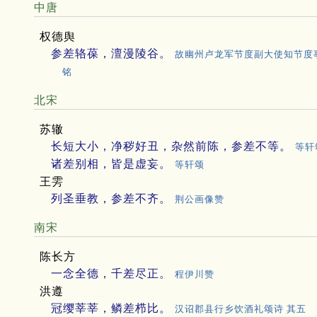
中唐
权德舆
参差辂葆，澶漫陵谷。
故幽州卢龙军节度副大使知节度
铭
北宋
苏辙
长短大小，净秽好丑，杂然前陈，参差不等。
等轩
诸差别相，皆是虚妄。
等轩颂
王雱
列圣垂教，参差不齐。
荆公画像赞
南宋
陈长方
一念全德，千差尽正。
程伊川赞
洪遵
冠缨莘莘，鳞差栉比。
汉诏郡县行乡饮酒礼颂诗 其五