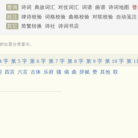
查询
诗词
典故词汇
对仗词汇
词谱
曲谱
诗词地图
登
校注
律诗校验
词格校验
曲格校验
对联校验
自动笺注
其它
简繁转换
诗社
诗词书店
的位置分类显示。
4 字
第 5 字
第 6 字
第 7 字
第 8 字
第 9 字
第 10 字
第 1
词
四言
六言
古体
乐府
骚
偈
曲
辞赋
赞
其他
联