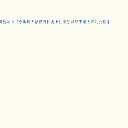
司徒兼中书令幽州大都督府长史上柱国彭城郡王赠太师刘公墓志