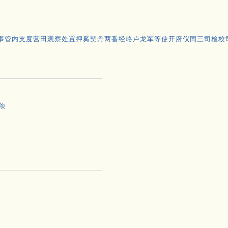
事管内支度营田观察处置押奚契丹两番经略卢龙军等使开府仪同三司检校
颂