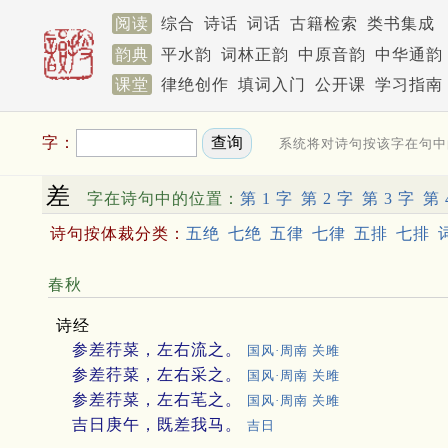
阅读
综合
诗话
词话
古籍检索
类书集成
韵典
平水韵
词林正韵
中原音韵
中华通韵
课堂
律绝创作
填词入门
公开课
学习指南
字：
系统将对诗句按该字在句中
差
字在诗句中的位置：
第 1 字
第 2 字
第 3 字
第 
诗句按体裁分类：
五绝
七绝
五律
七律
五排
七排
春秋
诗经
参差荇菜，左右流之。
国风·周南 关雎
参差荇菜，左右采之。
国风·周南 关雎
参差荇菜，左右芼之。
国风·周南 关雎
吉日庚午，既差我马。
吉日