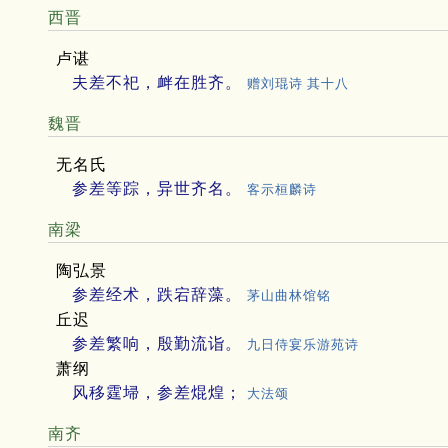
西晋
卢谌
夫差不祀，衅在胜齐。
赠刘琨诗 其十八
魏晋
无名氏
参差等踪，异世齐名。
客示桓麟诗
南梁
陶弘景
参差经术，跌宕辞藻。
茅山曲林馆铭
丘迟
参差繁响，殷勤流诣。
九日侍宴乐游苑诗
萧纲
风移霆埽，参差焜煌；
大法颂
南齐