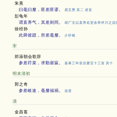
朱熹
曰毫曰釐，匪差匪谬。
易五赞 其二 述旨
彭龟年
谓直养气，其差则同。
胡广文以直养名堂余举伊川之说
徐经孙
此舜彼蹠，所差毫釐。
介轩铭
宋
郊庙朝会歌辞
参差荇菜，求勤寤寐。
嘉泰三年皇后册宝十三首 其十
明末清初
郭之奇
参差岐途，毫釐福祸。
追昔
清
金昌翕