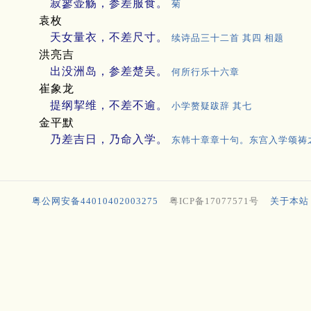
寂寥壶觞，参差服食。
菊
袁枚
天女量衣，不差尺寸。
续诗品三十二首 其四 相题
洪亮吉
出没洲岛，参差楚吴。
何所行乐十六章
崔象龙
提纲挈维，不差不逾。
小学赘疑跋辞 其七
金平默
乃差吉日，乃命入学。
东韩十章章十句。东宫入学颂祷
粤公网安备44010402003275
粤ICP备17077571号
关于本站