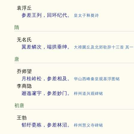
袁浮丘
参差王列，回环纪代。
皇太子释奠诗
隋
无名氏
翼差鳞次，端拱垂绅。
大禘圜丘及北郊歌辞十三首 其一
唐
乔师望
月桂岭松，参差相及。
华山西峰秦皇观基浮图铭
李商隐
逦迤邃宇，参差妙门。
梓州道兴观碑铭
初唐
王勃
郁纡甍栋，参差林沼。
梓州慧义寺碑铭