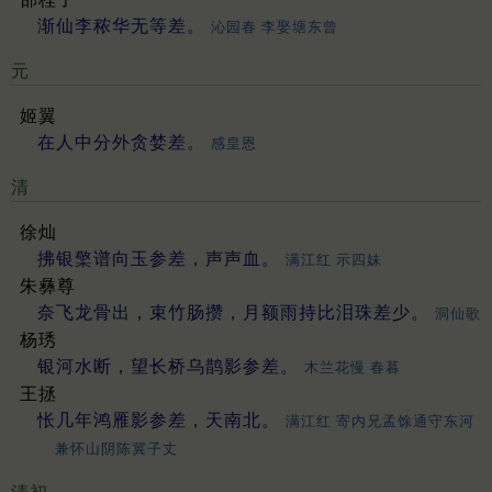
渐仙李秾华无等差。
沁园春 李娶塘东曾
元
姬翼
在人中分外贪婪差。
感皇恩
清
徐灿
拂银檠谱向玉参差，声声血。
满江红 示四妹
朱彝尊
奈飞龙骨出，束竹肠攒，月额雨持比泪珠差少。
洞仙歌
杨琇
银河水断，望长桥乌鹊影参差。
木兰花慢 春暮
王拯
怅几年鸿雁影参差，天南北。
满江红 寄内兄孟馀通守东河
兼怀山阴陈冀子丈