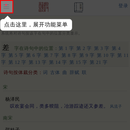
登录
点击这里，展开功能菜单
字：
系统将对诗句按该字在句中的位置分类显示。
差
字在诗句中的位置：
第 1 字
第 2 字
第 3 字
第 4
字
第 5 字
第 6 字
第 7 字
第 8 字
第 9 字
第 10 字
第 11
字
第 12 字
第 13 字
第 14 字
第 15 字
第 21 字
诗句按体裁分类：
词
古体
曲
辞赋
联
宋
杨泽民
叹欢宴会同，类多暌阻，冶游踪迹还又参差。
风流子
南宋
邵桂子