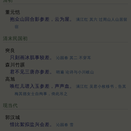
清初
董元恺
抱众山回合影参差，云为屋。
满江红 其六 过周山人山居留
宿
清末民国初
奭良
只刻画冰肌事较差。
沁园春 其二 不穿耳
森川竹蹊
君不见三唐亦参差。
哨遍 论诗与小川岐山
高旭
唤红儿谱入玉参差，声声血。
满江红 吴君小枚移书，告其
梅其德女士自殉事，倚此吊之
现当代
郭汉城
惜比絮拟盐兴会差。
沁园春 雪