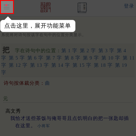
登录
点击这里，展开功能菜单
字：
系统将对诗句按该字在句中的位置分类显示。
把
字在诗句中的位置：
第 1 字
第 2 字
第 3 字
第 4
字
第 5 字
第 6 字
第 7 字
第 8 字
第 9 字
第 10 字
第 11
字
第 12 字
第 13 字
第 14 字
第 15 字
第 18 字
第 19
字
诗句按体裁分类：
曲
元
高文秀
我恰才送些茶饭与俺哥哥且点饥明白的把一张匙却插
在这里。
小将军