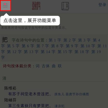
登录
点击这里，展开功能菜单
字：
系统将对诗句按该字在句中的位置分类显示。
把
字在诗句中的位置：
第 1 字
第 2 字
第 3 字
第 4
字
第 5 字
第 6 字
第 7 字
第 8 字
第 9 字
第 10 字
第 11
字
第 12 字
第 13 字
第 14 字
第 15 字
第 18 字
第 19
字
诗句按体裁分类：
词
古体
曲
联
清
陈维崧
有苏子祠堂老木曾连把。
摸鱼儿 题龚节孙仿橘图
陆岫芬
算三生素袂只有梦里把。
凄凉犯