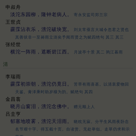
申叔舟
淡沱东园柳，隆钟老病人。
寄永安监司郑兰宗
王世贞
霢霂沾衣乐，滂沱破块宽。
刘太常亟言大城令忽君之贤也
其善状非一至祷雨立澍矣予闻而贤之为赋四绝句 其三 其三
张经世
横沱一阵雨，遮断碧江西。
月波亭十景 其二 鹑江暮雨
清
李瑞雨
霢霂初崇朝，滂沱仍竟日。
苦旱有雨喜甚。以清衷爱物回
天鉴。膏泽乘时助岁穰为韵。赋绝句 其四
金昌翕
晓月山窗泪，滂沱念佛中。
赠元顺上人
吕圭亨
郁塞地喷雾，滂沱天泪雨。
晓枕无寐。分平生风雨夜卧念
名节艰十字。得五截十页。自读赏。无处举似。走草仍求和示