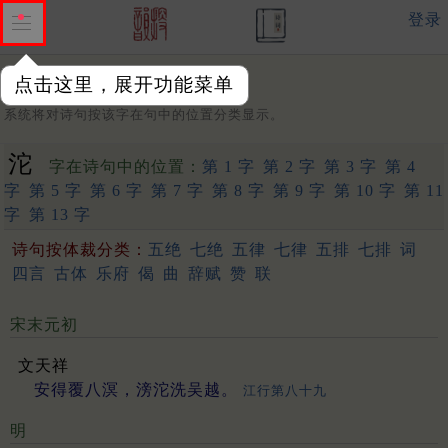
登录
点击这里，展开功能菜单
字：
系统将对诗句按该字在句中的位置分类显示。
沱
字在诗句中的位置：
第 1 字
第 2 字
第 3 字
第 4
字
第 5 字
第 6 字
第 7 字
第 8 字
第 9 字
第 10 字
第 11
字
第 13 字
诗句按体裁分类：
五绝
七绝
五律
七律
五排
七排
词
四言
古体
乐府
偈
曲
辞赋
赞
联
宋末元初
文天祥
安得覆八溟，滂沱洗吴越。
江行第八十九
明