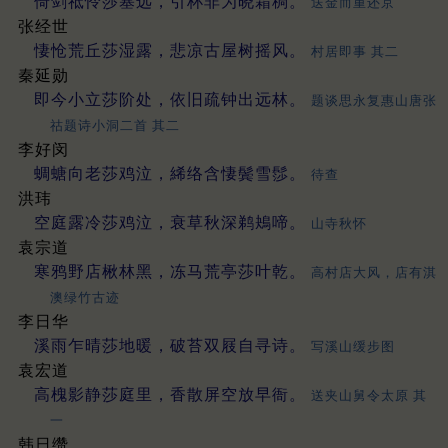
倚剑祗怜莎塞远，引杯非为晓霜稠。
送金而重还京
张经世
悽怆荒丘莎湿露，悲凉古屋树摇风。
村居即事 其二
秦延勋
即今小立莎阶处，依旧疏钟出远林。
题谈思永复惠山唐张
祜题诗小洞二首 其二
李好闵
蜩螗向老莎鸡泣，絺络含悽鬓雪髿。
待查
洪玮
空庭露冷莎鸡泣，衰草秋深鹈鴂啼。
山寺秋怀
袁宗道
寒鸦野店楸林黑，冻马荒亭莎叶乾。
高村店大风，店有淇
澳绿竹古迹
李日华
溪雨乍晴莎地暖，破苔双屐自寻诗。
写溪山缓步图
袁宏道
高槐影静莎庭里，香散屏空放早衙。
送夹山舅令太原 其
一
韩日缵