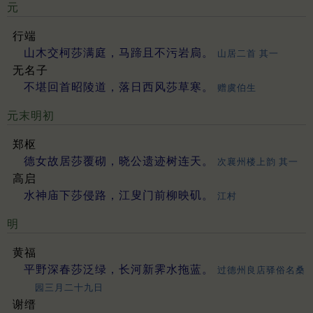
元
行端
山木交柯莎满庭，马蹄且不污岩扃。
山居二首 其一
无名子
不堪回首昭陵道，落日西风莎草寒。
赠虞伯生
元末明初
郑枢
德女故居莎覆砌，晓公遗迹树连天。
次襄州楼上韵 其一
高启
水神庙下莎侵路，江叟门前柳映矶。
江村
明
黄福
平野深春莎泛绿，长河新霁水拖蓝。
过德州良店驿俗名桑
园三月二十九日
谢缙