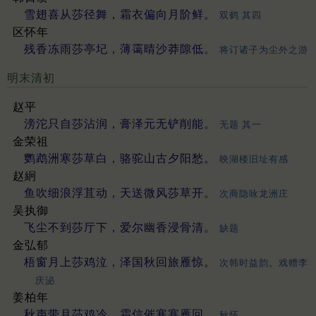
雪翅喜从莎径舞，霜衣偏向月阶鲜。
双鹤 其四
区怀年
残香冻雨莎亭圮，薄霭晴沙莽隙低。
将订诸子为尘外之游
明末清初
赵平
滂沱只自莎沾润，膏泽元无铲削能。
无题 其一
金荣祖
鹦鹉洲寒莎草白，骆驼山古夕阳愁。
映湖楼旧址有感
赵絅
鱼吹细浪浮苴动，天送微风莎草开。
次商隐咏龙洲庄
吴执御
飞尘不到莎厅下，爱尔幽香浸骨清。
缺题
金弘郁
梧窗月上莎鸡泣，泽国秋回旅雁惊。
次韩时益韵。戏赠李
庆泌
姜柏年
秋声带月莎鸡冷，霜信催寒塞雁回。
秋怀