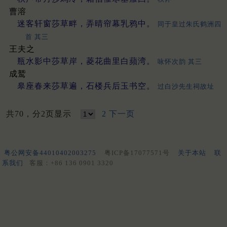
曹溶
迷客轩窗莎草畔，弄晴帘幕乳鸦中。
同于皇过朱氏鹤洲四
首 其三
王夫之
瓶水影中莎草岸，菱花曲里白蘋湾。
咏怀次韵 其三
成鹫
皋座春来莎草遍，石楼兵后玉书空。
过白沙先生祠故址
共70，分2页显示
2
下一页
粤公网安备44010402003275
粤ICP备17077571号
关于本站
联
系我们
客服：+86 136 0901 3320