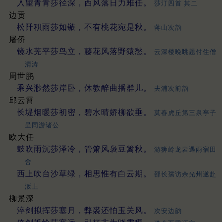
入望青青莎径深，西风落日力难任。
莎汀四首 其二
边贡
松阡积雨莎如镞，不有桃花宛是秋。
蒋山次韵
屠侨
镜水芜平莎鸟立，藤花风落野猿愁。
云深楼晚眺题付住僧
清涛
周世鹏
乘兴渺然莎岸卧，休教醉曲播群儿。
夫浦次前韵
邱云霄
长堤烟暖莎初密，碧水晴娇柳欲垂。
莫春虎丘第三泉亭子
呈同游诸公
欧大任
鼓吹雨沉莎泽冷，管箫风袅豆篱秋。
游狮岭龙岩遇雨宿田
舍
西上吹台沙草绿，相思惟有白云期。
邵长孺访余光州遂赴
汳上
柳景深
淬剑拟挥莎塞月，弊裘还怕玉关风。
次安边韵