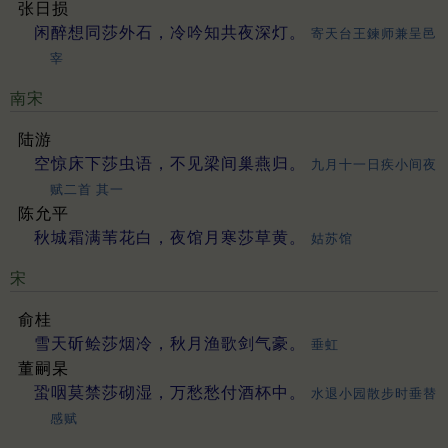
张日损
闲醉想同莎外石，冷吟知共夜深灯。
寄天台王鍊师兼呈邑
宰
南宋
陆游
空惊床下莎虫语，不见梁间巢燕归。
九月十一日疾小间夜
赋二首 其一
陈允平
秋城霜满苇花白，夜馆月寒莎草黄。
姑苏馆
宋
俞桂
雪天斫鲙莎烟冷，秋月渔歌剑气豪。
垂虹
董嗣杲
蛩咽莫禁莎砌湿，万愁愁付酒杯中。
水退小园散步时垂替
感赋