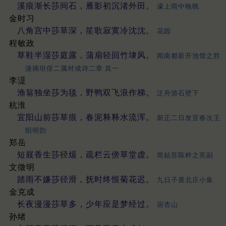
溪痕渐长莎间石，雁影初沉渚外田。
濠上雨中晚眺
金时习
八角宫中莎草深，笙歌寂寞冷沈沈。
花园
程敏政
草鞋半湿莎庭露，蒲扇轻回竹埭风。
闻南都新开池馆之胜
漫摘坦侄二属对成诗二章 其一
李湜
渔翁独坐莎为毯，野鸭双飞浪作梯。
泛舟游石壁下
杭淮
宜阳山前莎草痕，春泥释释水流浑。
新正二日发宜春次王
阳明韵
郑岳
短屐香生莎径煖，疏栏云傍草堂虚。
简姑苏陈粹之宪副
文徵明
踏雨不嫌莎径滑，抚时终恨菊花迟。
九日子畏北庄小集
金克成
长夜漫漫莎草多，少年应是梦经过。
宿杏山
孙绪