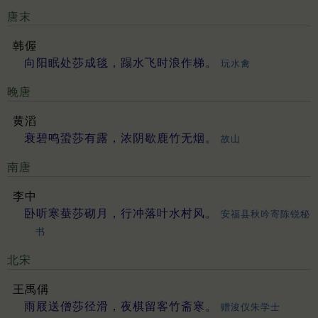
唐末
韩偓
向阳眠处莎成毯，蹋水飞时浪作梯。
玩水禽
晚唐
黄滔
衰碧鸣蛩莎有露，浓阴歇鹿竹无烟。
故山
南唐
李中
卧听寒蛬莎砌月，行冲落叶水村风。
安福县秋吟寄陈锐秘
书
北宋
王禹偁
雨屐送僧莎径滑，夜棋留客竹斋寒。
赠浚仪朱学士