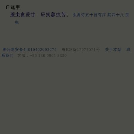
丘逢甲
蔗虫食蔗甘，应笑蓼虫苦。
虫豸诗五十首有序 其四十八 蔗
虫
粤公网安备44010402003275
粤ICP备17077571号
关于本站
联
系我们
客服：+86 136 0901 3320