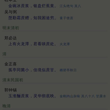
金碗冰蔗浆，银盘烂蕉黄。
江头绝句 其八
吴与弼
慇勤霜蔗赠，知我困途穷。
童子馈蔗
明末清初
郑必达
上有火龙潭，君看啖蔗处。
火龙潭
清
金正喜
孤亭同菌小，佳境似蔗甘。
栖碧亭秋日
清末民国初
郭钟锡
玉瀣酾蔗浆，灵华彻底映。
金刚内山杂咏 其八十八 甘露水
晚清