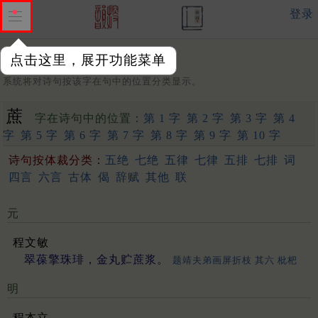
登录
点击这里，展开功能菜单
字：
系统将对诗句按该字在句中的位置分类显示。
蔗
字在诗句中的位置：
第 1 字
第 2 字
第 3 字
第 4
字
第 5 字
第 6 字
第 7 字
第 8 字
第 9 字
第 10 字
诗句按体裁分类：
五绝
七绝
五律
七律
五排
七排
词
四言
六言
古体
偈
辞赋
其他
联
元
程文敏
翠葆擎珠琲，金丸贮蔗浆。
题靖夫弟画屏折枝 其六 枇杷
明
程本立