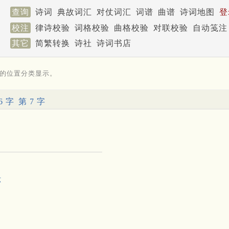
查询
诗词
典故词汇
对仗词汇
词谱
曲谱
诗词地图
登
校注
律诗校验
词格校验
曲格校验
对联校验
自动笺注
其它
简繁转换
诗社
诗词书店
的位置分类显示。
6 字
第 7 字
六