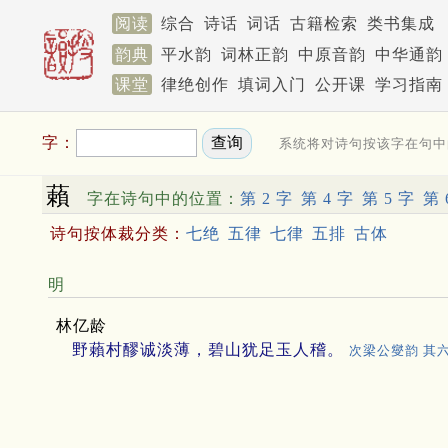
阅读
综合
诗话
词话
古籍检索
类书集成
韵典
平水韵
词林正韵
中原音韵
中华通韵
课堂
律绝创作
填词入门
公开课
学习指南
字：
系统将对诗句按该字在句中
藾
字在诗句中的位置：
第 2 字
第 4 字
第 5 字
第 
诗句按体裁分类：
七绝
五律
七律
五排
古体
明
林亿龄
野藾村醪诚淡薄，碧山犹足玉人稽。
次梁公燮韵 其