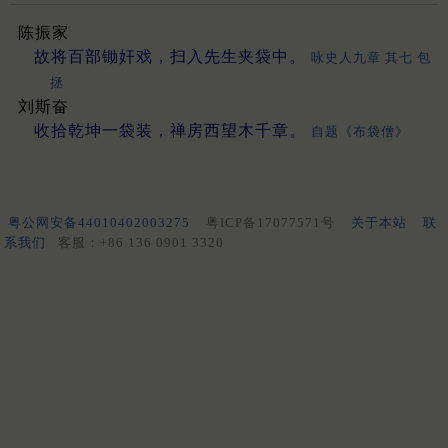
陈振家
故将百部锄奸戏，扫入先生夹袋中。
咏史人九章 其七 包
拯
刘斯奋
收拾乾坤一袋装，禅房西望木千章。
自题《布袋僧》
粤公网安备44010402003275
粤ICP备17077571号
关于本站
联
系我们
客服：+86 136 0901 3320