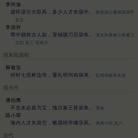
李尚迪
虚怀汲引大臣风，多少人才夹袋中。
敬贺赵心庵相国周甲
其五
李源祚
禁中颇牧古人如，宠锡腰刀压袋鱼。
谨次孙襄敏公家藏三
宝韵 其三 琉璃刀
清末民国初
释敬安
何时七塔桥边寺，重礼明州布袋来。
忆明州皈依长老
现当代
潘伯鹰
不贪未必真为宝，愧尔秦王算袋鱼。
墨鱼
陈小翠
海内人才夹袋空，蛾眉绝学继宗风。
画展小纪 其八
当代