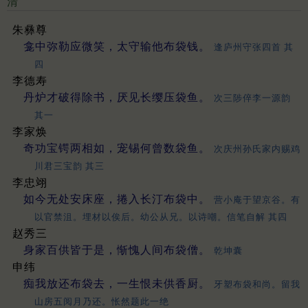
清
朱彝尊
龛中弥勒应微笑，太守输他布袋钱。
逢庐州守张四首 其
四
李德寿
丹炉才破得除书，厌见长缨压袋鱼。
次三陟倅李一源韵
其一
李家焕
奇功宝锷两相如，宠锡何曾数袋鱼。
次庆州孙氏家内赐鸡
川君三宝韵 其三
李忠翊
如今无处安床座，捲入长汀布袋中。
营小庵于望京谷。有
以官禁沮。埋材以俟后。幼公从兄。以诗嘲。信笔自解 其四
赵秀三
身家百供皆于是，惭愧人间布袋僧。
乾坤囊
申纬
痴我放还布袋去，一生恨未供香厨。
牙塑布袋和尚。留我
山房五阅月乃还。怅然题此一绝