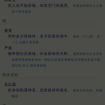
世人自不能容物，却笑空门布袋宽。
寄题化邑刚中上人南
湖十咏诗卷后
明
唐寅
穷时多少英雄伴，名字应留夹袋中。
题画（十八首） 其
十三 吕蒙正雪景图
严嵩
御帑朝分压袋钱，白金新铸倍光鲜。
扈跸南巡自出京至在
途蒙恩赉诸物各恭纪一绝以志荣感其酒馔牲品等物尤多盖不能
悉纪也 其三 赐压袋银钱
明末清初
吴以翼
前身弥勒通神圣，后世犹传布袋名。
夜坐次东岳韵。戏赠
晦叔