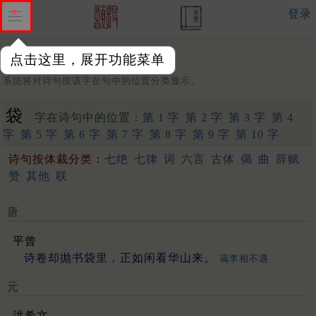
登录
点击这里，展开功能菜单
字：
系统将对诗句按该字在句中的位置分类显示。
袋
字在诗句中的位置：
第 1 字
第 2 字
第 3 字
第 4
字
第 5 字
第 6 字
第 7 字
第 8 字
第 9 字
第 10 字
诗句按体裁分类：
七绝
七律
词
六言
古体
偈
曲
辞赋
赞
其他
联
唐
平曾
诗卷却抛书袋里，正如闲看华山来。
谒李相不遇
元
洪希文