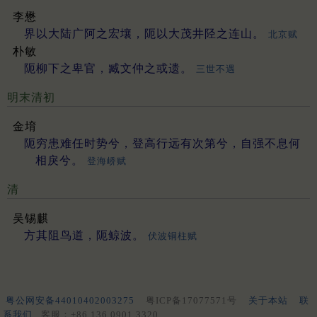
李懋
界以大陆广阿之宏壤，阨以大茂井陉之连山。
北京赋
朴敏
阨柳下之卑官，臧文仲之或遗。
三世不遇
明末清初
金堉
阨穷患难任时势兮，登高行远有次第兮，自强不息何
相戾兮。
登海峤赋
清
吴锡麒
方其阻鸟道，阨鲸波。
伏波铜柱赋
粤公网安备44010402003275
粤ICP备17077571号
关于本站
联
系我们
客服：+86 136 0901 3320