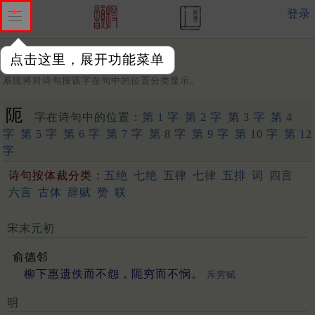
登录
点击这里，展开功能菜单
字：
系统将对诗句按该字在句中的位置分类显示。
阨
字在诗句中的位置：
第 1 字
第 2 字
第 3 字
第 4
字
第 5 字
第 6 字
第 7 字
第 8 字
第 9 字
第 10 字
第 12
字
诗句按体裁分类：
五绝
七绝
五律
七律
五排
词
四言
六言
古体
辞赋
赞
联
宋末元初
俞德邻
柳下惠遗佚而不怨，阨穷而不悯。
斥穷赋
明