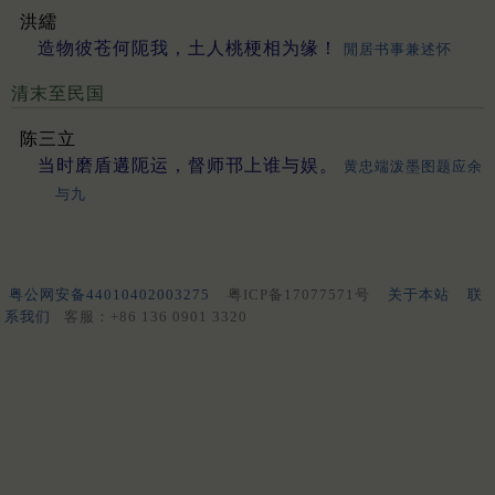
洪繻
造物彼苍何阨我，土人桃梗相为缘！
閒居书事兼述怀
清末至民国
陈三立
当时磨盾遘阨运，督师邗上谁与娱。
黄忠端泼墨图题应余
与九
粤公网安备44010402003275
粤ICP备17077571号
关于本站
联
系我们
客服：+86 136 0901 3320