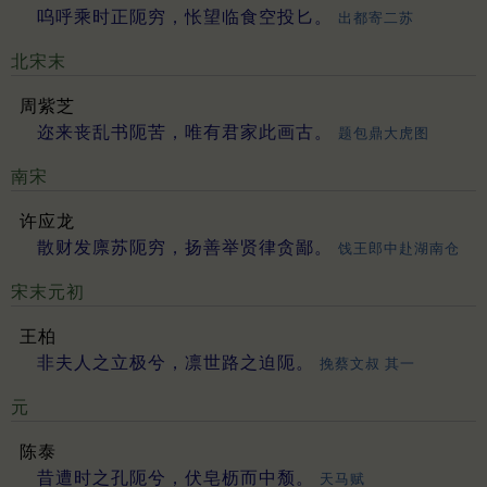
呜呼乘时正阨穷，怅望临食空投匕。
出都寄二苏
北宋末
周紫芝
迩来丧乱书阨苦，唯有君家此画古。
题包鼎大虎图
南宋
许应龙
散财发廪苏阨穷，扬善举贤律贪鄙。
饯王郎中赴湖南仓
宋末元初
王柏
非夫人之立极兮，凛世路之迫阨。
挽蔡文叔 其一
元
陈泰
昔遭时之孔阨兮，伏皂枥而中颓。
天马赋