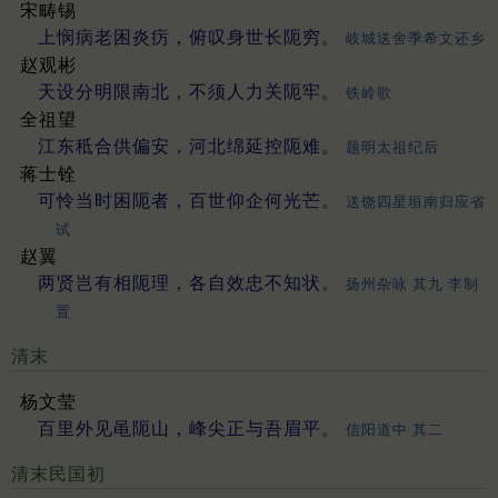
宋畴锡
上悯病老困炎疠，俯叹身世长阨穷。
岐城送舍季希文还乡
赵观彬
天设分明限南北，不须人力关阨牢。
铁岭歌
全祖望
江东秪合供偏安，河北绵延控阨难。
题明太祖纪后
蒋士铨
可怜当时困阨者，百世仰企何光芒。
送饶四星垣南归应省
试
赵翼
两贤岂有相阨理，各自效忠不知状。
扬州杂咏 其九 李制
置
清末
杨文莹
百里外见黾阨山，峰尖正与吾眉平。
信阳道中 其二
清末民国初