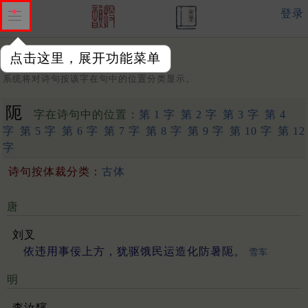
登录
点击这里，展开功能菜单
字：
系统将对诗句按该字在句中的位置分类显示。
阨
字在诗句中的位置：
第 1 字
第 2 字
第 3 字
第 4
字
第 5 字
第 6 字
第 7 字
第 8 字
第 9 字
第 10 字
第 12
字
诗句按体裁分类：
古体
唐
刘叉
依违用事佞上方，犹驱饿民运造化防暑阨。
雪车
明
李汝馪