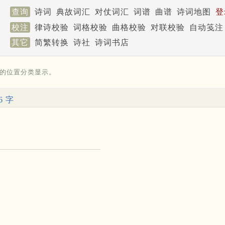
查询
诗词
典故词汇
对仗词汇
词谱
曲谱
诗词地图
登
校注
律诗校验
词格校验
曲格校验
对联校验
自动笺注
其它
简繁转换
诗社
诗词书店
的位置分类显示。
6 字