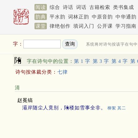
阅读
综合
诗话
词话
古籍检索
类书集成
韵典
平水韵
词林正韵
中原音韵
中华通韵
课堂
律绝创作
填词入门
公开课
学习指南
字：
系统将对诗句按该字在句中
陏
字在诗句中的位置：
第 1 字
第 3 字
第 4 字
第 
诗句按体裁分类：
七律
清
赵冕镐
灞岸随尘人竟别，陏楼如雪事全非。
柳絮 其二