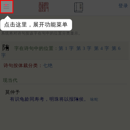
登录
点击这里，展开功能菜单
字：
系统将对诗句按该字在句中的位置分类显示。
陏
字在诗句中的位置：
第 1 字
第 3 字
第 4 字
第 6
字
诗句按体裁分类：
七绝
现当代
莫仲予
有识龟龄同寿考，明珠将以报陏侯。
咏蛇