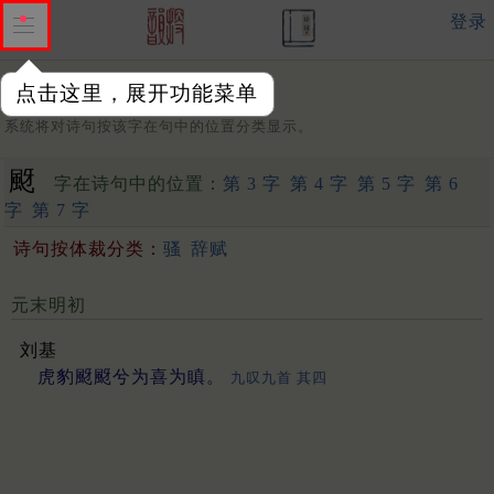
登录
点击这里，展开功能菜单
字：
系统将对诗句按该字在句中的位置分类显示。
颬
字在诗句中的位置：
第 3 字
第 4 字
第 5 字
第 6
字
第 7 字
诗句按体裁分类：
骚
辞赋
元末明初
刘基
虎豹颬颬兮为喜为瞋。
九叹九首 其四