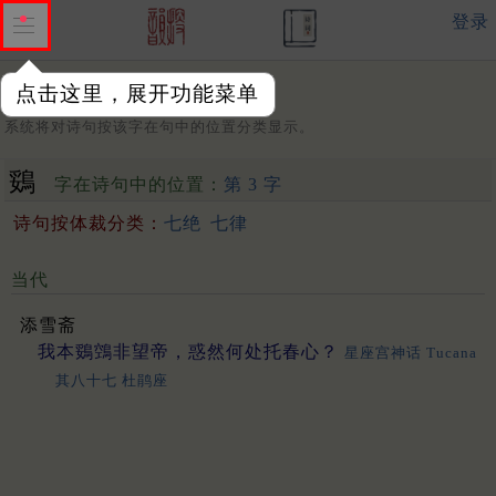
登录
点击这里，展开功能菜单
字：
系统将对诗句按该字在句中的位置分类显示。
鵎
字在诗句中的位置：
第 3 字
诗句按体裁分类：
七绝
七律
当代
添雪斋
我本鵎鵼非望帝，惑然何处托春心？
星座宫神话 Tucana
其八十七 杜鹃座