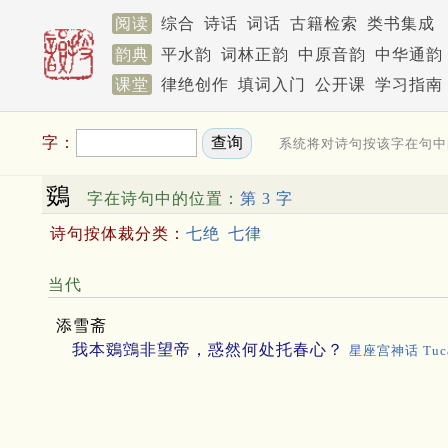
阅读
综合
诗话
词话
古籍检索
类书集成
韵典
平水韵
词林正韵
中原音韵
中华通韵
课堂
律绝创作
填词入门
公开课
学习指南
字：
系统将对诗句按该字在句中
鵎
字在诗句中的位置：
第 3 字
诗句按体裁分类：
七绝
七律
当代
添雪斋
我本鵎鵼非望帝，惑然何处托春心？
星座宫神话 Tuc