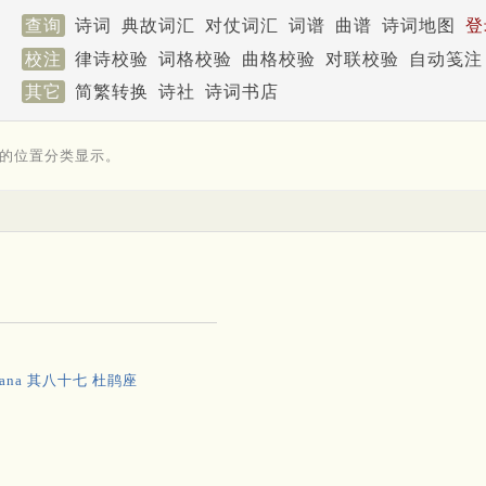
查询
诗词
典故词汇
对仗词汇
词谱
曲谱
诗词地图
登
校注
律诗校验
词格校验
曲格校验
对联校验
自动笺注
其它
简繁转换
诗社
诗词书店
的位置分类显示。
ana 其八十七 杜鹃座