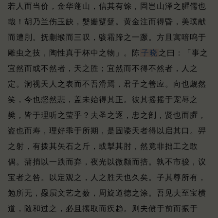
若人而当价，金华蓬山，信其有馀，固岂山泽之臞儒也
哉！
胡乃兰伤玉缺，媻姗躄躠。
黄金注而得昏，美璞献
而遭刖。
抚蒯缑而三叹，骇霜蹄之一蹶。
方且寓喑呜于
雕虫之技，陶性真于杯中之物」。
陈
子晓
之曰：「事之
宜然而或不然者，天之胜；
宜然而不得不然者，人之
定。
洞视天人之表而不吾滑焉，君子之善应。
向也觑然
笑，今也惄然悲，盖未始得其正。
彼其摇摇于宠辱之
樊，皆于理听之莹乎？
夫圣之逐，忠之剖，贤也而臞，
盗也而寿，理好乖于所期，是固诿天者得以启其口。
羿
之射，有拨其矢石之斤，或掣其肘，然竟非拙工之敢
偶。
蒲捎以一跌而弃，夜光以微颣而掊。
孰不市骏，议
宝者之咎。
以定观之，人之胜天也久矣。
子其尊所有，
勉所无，赑屃文艺之薮，周旋道德之涂。
吾见夫至宝横
道，随和过之，必且攘取而疾趋。
则夫偾于前而振于