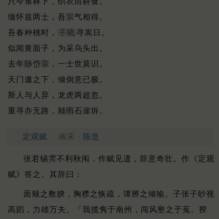
只今窜林下，织衣而耕食。
缅怀兹两士，吾宗气相得。
吾春种桃时，
子晓
寻嵩日。
似闻黄面子，为采乌头出。
去年陟岱宗，一士世莫识。
天门邀之下，倾倒意已极。
斯人与人异，龙虎两超忽。
重寻亦无路，颠雨石崖坼。
定观赋
南宋 ·
陈造
张君锡雱不利秋闱，作赋见遗，辞意奇壮。
作《定观
赋》答之。
其辞曰：
面颊之敷腴，胸襟之恢疏，谭辨之倾输。
子张子眇视
高蹈，力雄万夫。
「我揽隽于南州，闯风壑之于菟。
揆