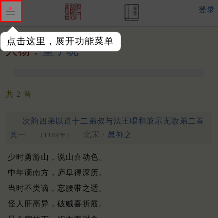
登录
点击这里，展开功能菜单
人物：
董子晓
共 2 首
次韵四弟以道十二弟叔与法王唱和兼示无斁弟二首
其一
北宋 ·
晁补之
（1109年）
少时勇游山，说山喜动色。
中年谪南方，庐阜得深历。
当时不类谪，忘腰带之适。
怪人肝鬲异，破贼喜折屐。