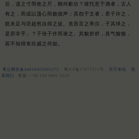
后，遗之寸而收之尺，顾何歉欤？
彼托意于酒者，古人
有之，而或以荡心而败德声；
其怨于文者，君子许之，
犹未足与语超然自得之徒。
羌吾言之率尔，子其绎之，
是邪非乎」？
子张子作而谢之。
其貌舒舒，其气愉愉，
若不知得丧欣戚之何如。
粤公网安备44010402003275
粤ICP备17077571号
关于本站
联
系我们
客服：+86 136 0901 3320