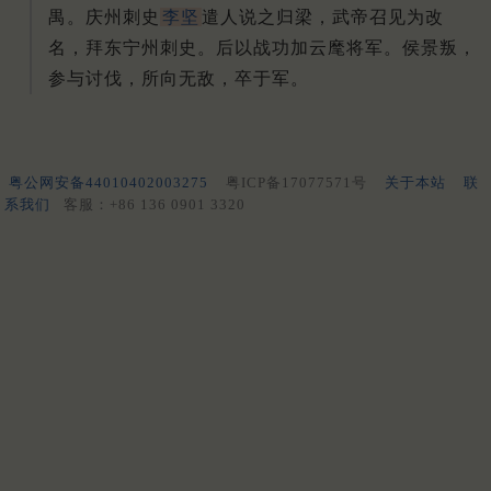
禺。
庆州刺史
李坚
遣人说之归梁，武帝召见为改
名，拜东宁州刺史。
后以战功加云麾将军。
侯景叛，
参与讨伐，所向无敌，卒于军。
粤公网安备44010402003275
粤ICP备17077571号
关于本站
联
系我们
客服：+86 136 0901 3320