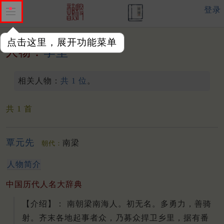
登录
点击这里，展开功能菜单
人物：
李坚
相关人物：
共 1 位
。
共 1 首
覃元先
南梁
朝代：
人物简介
中国历代人名大辞典
【介绍】： 南朝梁南海人。
初无名。
多勇力，善骑
射。
齐末各地起事者众，乃募众捍卫乡里，据有番