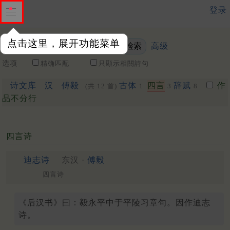
登录
点击这里，展开功能菜单
高级
关键词
选项
精确匹配
只顯示相關詩句
诗文库
汉
傅毅
古体
四言
辞赋
作
(共 12 首)
1
3
8
品不分行
四言诗
迪志诗
东汉 ·
傅毅
四言诗
《后汉书》曰：毅永平中于平陵习章句。因作迪志
诗。