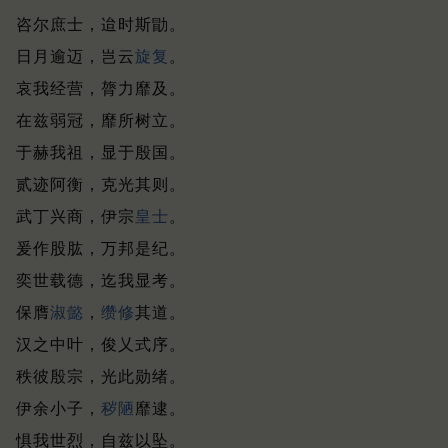
咨尔庶士，迨时斯勖。
日月逾迈，岂云
旋复
。
哀我经营，膂力靡及。
在兹弱冠，靡所树立。
于赫我祖，显于殷国。
贰迹阿衡，克光其则。
武丁兴商，伊宗
皇士
。
爰作股肱，万邦是纪。
奕世载德，迄我显考。
保膺
淑懿
，
缵修
其道。
汉之中叶，俊乂式序。
秩彼殷宗，光此勋绪。
伊余小子，
秽陋
靡逮。
惧我世烈，自兹以坠。