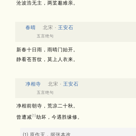
沧波浩无主，两桨邈难亲。
春晴
北宋 ·
王安石
五言绝句
新春十日雨，雨晴门始开。
静看苍苔纹，莫上人衣来。
净相寺
北宋 ·
王安石
五言绝句
净相前朝寺，荒凉二十秋。
⑴
曾遭减
劫坏，今遇胜缘修。
⑴ 原作灭，据张本改