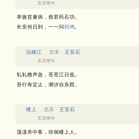
五言绝句
举族贫兼病，烦君药石功。
长安何日到，一一问
归鸿
。
泊姚江
北宋 ·
王安石
五言绝句
轧轧橹声急，苍苍江日低。
吾行有定止，潮汐自东西。
楼上
北宋 ·
王安石
五言绝句
荡漾舟中客，徘徊楼上人。