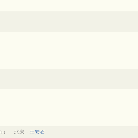
北宋 ·
王安石
4年）