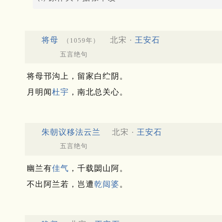
将母
北宋 ·
王安石
（1059年）
五言绝句
将母邗沟上，留家白纻阴。
月明闻
杜宇
，南北总关心。
朱朝议移法云兰
北宋 ·
王安石
五言绝句
幽兰有
佳气
，千载閟山阿。
不出阿兰若，岂遭
乾闼婆
。