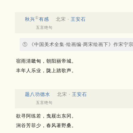
①
秋兴
有感
北宋 ·
王安石
五言绝句
① 《中国美术全集·绘画编·两宋绘画下》作宋宁
宿雨清畿甸，朝阳丽帝城。
丰年人乐业，陇上踏歌声。
题八功德水
北宋 ·
王安石
五言绝句
欲寻阿练若，曳屐出东冈。
涧谷芳菲少，春风著野桑。