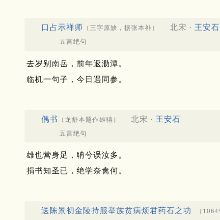
口占示禅师
北宋 ·
王安石
（三字原缺，据张本补）
五言绝句
去岁别南岳，前年返泐潭。
临机一句子，今日遇同参。
偶书
北宋 ·
王安石
（龙舒本题作雄聃）
五言绝句
雄也营身足，聃兮误汝多。
捐书知圣已，绝学奈禽何。
送陈景初金陵持服举族贫病烦君药石之功
（106