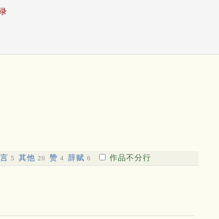
录
六言
其他
赞
辞赋
作品不分行
5
20
4
6