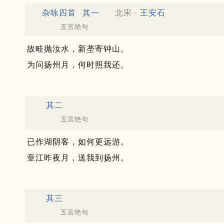
杂咏四首
其一
北宋 ·
王安石
五言绝句
故畦抛汝水，新垄寄钟山。
为问扬州月，何时照我还。
其二
五言绝句
已作湖阴客，如何更远游。
章江昨夜月，送我到扬州。
其三
五言绝句