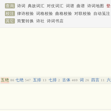
查询
诗词
典故词汇
对仗词汇
词谱
曲谱
诗词地图
登
校注
律诗校验
词格校验
曲格校验
对联校验
自动笺注
其它
简繁转换
诗社
诗词书店
五绝
七绝
五排
七排
古体
词
四言
86
547
13
2
469
26
11