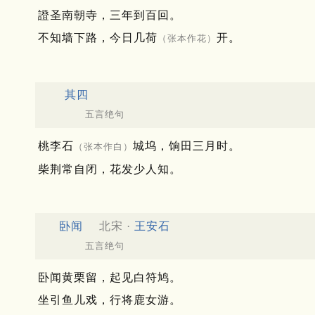
證圣南朝寺，三年到百回。
不知墙下路，今日几荷
开。
（张本作花）
其四
五言绝句
桃李石
城坞，饷田三月时。
（张本作白）
柴荆常自闭，花发少人知。
卧闻
北宋 ·
王安石
五言绝句
卧闻黄栗留，起见白符鸠。
坐引鱼儿戏，行将鹿女游。