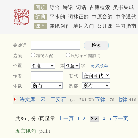
阅读
综合
诗话
词话
古籍检索
类书集成
韵典
平水韵
词林正韵
中原音韵
中华通韵
课堂
律绝创作
填词入门
公开课
学习指南
关键词
选项
精确匹配
只顯示相關詩句
位置
第
字
更多分类
作者
朝代
体裁
韵部
诗文库
宋
王安石
五律
七律
(共 1781 首)
176
416
共86，分5页显示
上一页
1
2
4
5
下一页
五言绝句
（续上）