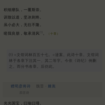
积细靡队，一覆斯崇。
训致以道，坚冰则终。
虽小必大，无往不隆。
⑴
嗟我良朋，敬承清风
。
（十章）
⑴ ○文馆词林百五十七。○逯案。此诗十章。文馆词
林于各章下注其一、其二等字。今依《诗纪》例删
之。而分书各章。后仿此。
赠荀彦将诗
魏晋 ·
棘嵩
四言诗
光光国宝，曰瑜曰瑾。