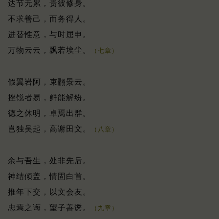
达节无累，贵彼修身。
不求善己，而务得人。
进替惟意，与时屈申。
万物云云，飘若埃尘。
（七章）
假翼岩阿，束翮景云。
挫锐者易，鲜能解纷。
德之休明，卓焉出群。
岂独吴起，高谢田文。
（八章）
余与吾生，处非先后。
神结倾盖，情固白首。
推年下交，以文会友。
忠焉之诲，望子善诱。
（九章）