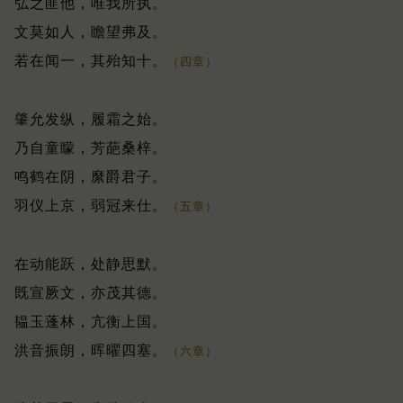
弘之匪他，唯我所执。
文莫如人，瞻望弗及。
若在闻一，其殆知十。
（四章）
肇允发纵，履霜之始。
乃自童矇，芳葩桑梓。
鸣鹤在阴，縻爵君子。
羽仪上京，弱冠来仕。
（五章）
在动能跃，处静思默。
既宣厥文，亦茂其德。
韫玉蓬林，亢衡上国。
洪音振朗，晖曜四塞。
（六章）