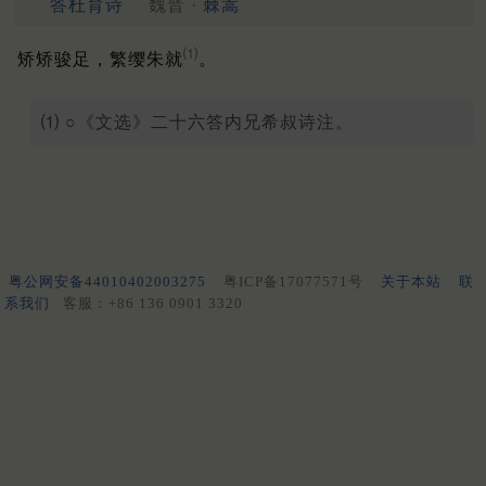
答杜育诗
魏晋 ·
棘嵩
⑴
矫矫骏足，繁缨朱就
。
⑴ ○《文选》二十六答内兄希叔诗注。
粤公网安备44010402003275
粤ICP备17077571号
关于本站
联
系我们
客服：+86 136 0901 3320