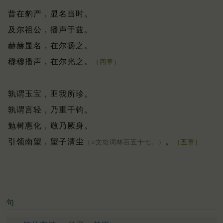
昔在豹产，显名当时。
及尔祖公，播声于兹。
赫赫显名，在尔扬之。
穆穆播声，在尔光之。
（四章）
孰谓玉宝，匪我所珍。
孰谓言轻，乃重千钧。
勉树惠化，敬乃厥身。
引领南望，望子清尘
。
（○文馆词林百五十七。）
（五章）
句