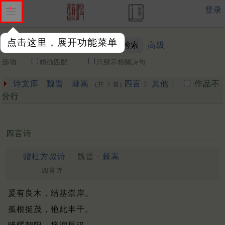
登录
点击这里，展开功能菜单
高级
关键词
选项
精确匹配
只顯示相關詩句
诗文库
魏晋
棘嵩
四言
其他
作品不
(共 3 首)
2
1
分行
四言诗
赠杜方叔诗
魏晋 ·
棘嵩
四言诗
爰有良木，结基崇岸。
孤根挺茂，艳此丰干。