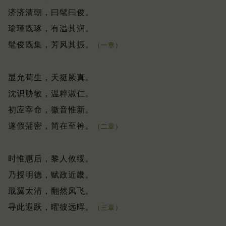
济济清朝，曰髦曰俊。
瑜瑾既琢，有温其润。
髦俊既集，芳风其振。
（一章）
显允荀生，天挺厥真。
沈识胁敏，温粹淑仁。
初应宰命，徽音惟新。
遂假蒲密，简在至神。
（二章）
时惟惠后，黎人攸绥。
乃授明德，赋政近畿。
戢翼太清，翻然凤飞。
寻此遐跃，曜彼远晖。
（三章）