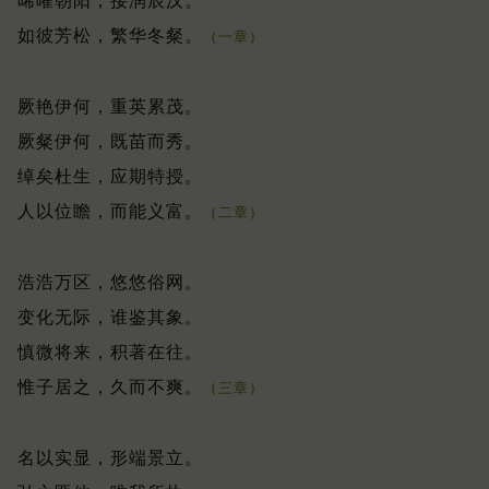
晞曜朝阳，接润辰汉。
如彼芳松，繁华冬粲。
（一章）
厥艳伊何，重英累茂。
厥粲伊何，既苗而秀。
绰矣杜生，应期特授。
人以位瞻，而能义富。
（二章）
浩浩万区，悠悠俗网。
变化无际，谁鉴其象。
慎微将来，积著在往。
惟子居之，久而不爽。
（三章）
名以实显，形端景立。