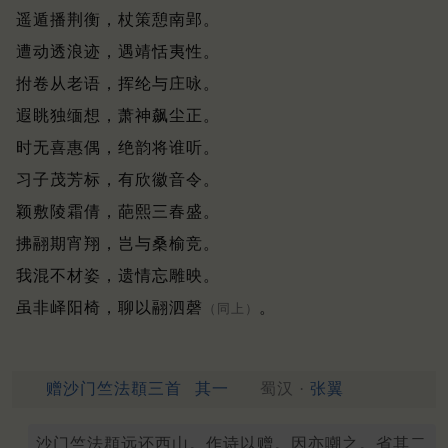
遥遁播荆衡，杖策憩南郢。
遭动透浪迹，遇靖恬夷性。
拊卷从老语，挥纶与庄咏。
遐眺独缅想，萧神飙尘正。
时无喜惠偶，绝韵将谁听。
习子茂芳标，有欣徽音令。
颖敷陵霜倩，葩熙三春盛。
拂翮期宵翔，岂与桑榆竞。
我混不材姿，遗情忘雕映。
虽非峄阳椅，聊以翮泗磬
。
（同上）
赠沙门竺法頵三首
其一
蜀汉 ·
张翼
沙门竺法頵远还西山。作诗以赠。因亦嘲之。省其二