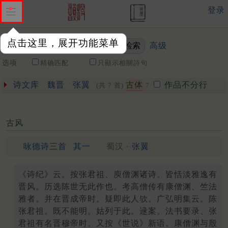
登录
点击这里，展开功能菜单
高级
关键词
选项
精确匹配
只顯示相關詩句
诗文库
魏晋
张翼
古体
作品不分行
(共 7 首)
7
古风
咏德诗三首
其一
蜀汉 ·
张翼
《诗纪》云。按张君祖、庾僧渊诸诗。皆恬淡雅逸有
晋风。历选陈世无此作也。考高僧传有康僧渊、竺法
雅者。并在晋成帝时。疑即此人欤。广弘明集云。陈
张君祖。既不能明。姑列于此。逯案。法书要录、张
君祖有名晋穆帝时。又按《世说》新语。康僧渊与殷