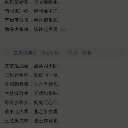
肃拱望妙觉，呼吸晞龄永。
苟能夷冲心，所憩靡不净。
万物可逍遥，何必栖形影。
勉寻大乘轨，练神超勇猛
。
（同上）
答庾僧渊诗
蜀汉 ·
张翼
（庾当作康）
茫茫混成始，豁矣四天朗。
三辰还须弥，百亿同一像。
灵和陶氤氲，会之有妙常。
大慈济群生，冥感如影响。
蔚蔚沙弥众，粲粲万心仰。
谁不欣大乘，兆定于玄曩。
三法虽成林，居士亦有党。