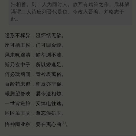
浩相善。则二人为同时人。故互有赠答之作。卮林解
冯谓二人诗应列晋代是也。今改入晋编。并略志于
此。
运形不标异，澄怀恬无欲。
座可栖王侯，门可回金毂。
风来咏逾清，鳞萃渊不浊。
斯乃玄中子，所以矫逸足。
何必玩幽间，青衿表离俗。
百龄苟未遐，昨辰亦非促。
曦腾望舒映，曩今迭相烛。
一世皆逆旅，安悼电往速。
区区虽非党，兼忘混砾玉。
⑴
恪神罔业秽，要在夷心曲
。