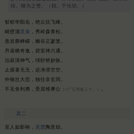
经。聊为之赞。（頵。于伦切。）
郁郁华阳岳，绝云抗飞峰。
峭壁溜
灵泉
，秀岭森青松。
悬岩廓峥嵘，幽谷正寥笼。
丹崖栖奇逸，碧室禅六通。
泊寂清神气，绵眇矫妙纵。
止观著无无，还净滞空空。
外物岂大悲，独往非玄同。
不见舍利弗，受屈维摩公
。
（○广弘明集三十。）
其二
至人如影响，
灵慧
陶意劫。