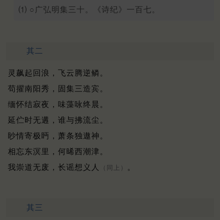
⑴ ○广弘明集三十。《诗纪》一百七。
其二
灵飙起回浪，飞云腾逆鳞。
苟擢南阳秀，固集三造宾。
缅怀结寂夜，味藻咏终晨。
延伫时无遘，谁与拂流尘。
眇情寄极眄，萧条独遨神。
相忘东溟里，何晞西潮津。
我崇道无废，长谣想义人
。
（同上）
其三