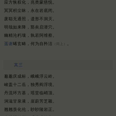
应方恢权化，兆类蒙慈悦。
冥冥积尘昧，永在岩底闭。
废聪无通照，遗形不洞灭。
明哉如来降，豁矣启潜穴。
幽精沦朽壤，孰若阿维察。
遥谢
晞玄畴，何为自矜洁
。
（同上）
其三
邈邈庆成标，峨峨浮云岭。
峻盖十二岳，独秀阎浮境。
丹流环方基，瑶堂临峭顶。
涧滋甘泉液，崖蔚芳芝颖。
翘翘羡化伦，眇眇陵岩正。