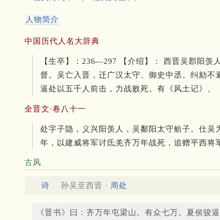
人物简介
中国历代人名大辞典
【生卒】：236—297 【介绍】： 西晋吴
督。吴亡入晋，迁广汉太守、御史中丞。纠劾不
逼处以五千人前击，力战败死。有《风土记》、
全晋文·卷八十一
处字子隐，义兴阳羡人，吴鄱阳太守鲂子。仕吴
年，以建威将军讨氐羌齐万年战死，追赠平西将
古风
诗
孙吴至西晋 ·
周处
《晋书》曰：齐万年屯梁山。有众七万。夏侯骏逼