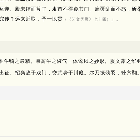
互奔。
殿未结而算了，隶首不得窥其门。
扃覆乱而不惑，斫
究传？
远来近取，予一以贯
」。
（《艺文类聚》七十四）
惟斗鸭之最精。
禀离午之淑气，体鸾凤之妙形。
服文藻之华
出征。
招爽敌于戏门，交武势于川庭。
尔乃振劲羽，竦六翮