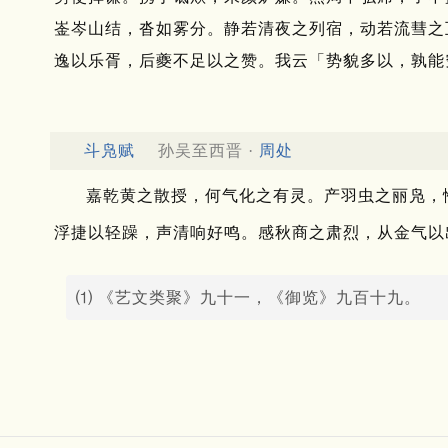
崟岑山结，沓如雾分。
静若清夜之列宿，动若流彗之
逸以乐胥，后夔不足以之赞。
我云「势貌多以，孰能
斗凫赋
孙吴至西晋 ·
周处
嘉乾黄之散授，何气化之有灵。
产羽虫之丽凫，
浮捷以轻躁，声清响好鸣。
感秋商之肃烈，从金气以
⑴ 《艺文类聚》九十一，《御览》九百十九。