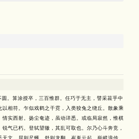
不圆。
算涂授卒，三百惟群。
任巧于无主，譬采菽乎中
化以相符。
乍似戏鹤之干霓，入类狡兔之绕丘。
散象乘
，情实西射。
扬尘奄迹，虽动详悉。
或临局寂然，惟棋
，锐气已朽。
登轼望辙，其乱可取也。
尔乃心斗奔竞，
乎天文。
屈则尺蠖，舒则龙翻。
崔嵬云起，巃嵷浪传。