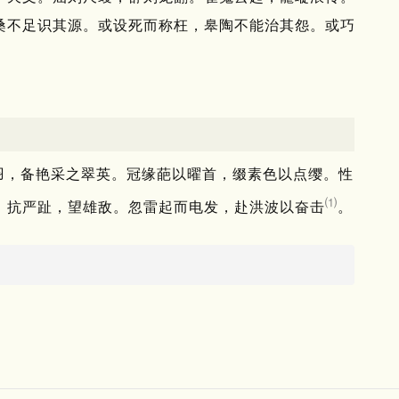
桑不足识其源。
或设死而称枉，皋陶不能治其怨。
或巧
羽，备艳采之翠英。
冠缘葩以曜首，缀素色以点缨。
性
⑴
。
抗严趾，望雄敌。
忽雷起而电发，赴洪波以奋击
。