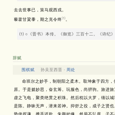
去去世事已，策马观西戎。
⑴
藜藿甘粱黍，期之克令终
。
⑴ ○《晋书》本传。《御览》三百十二。《诗纪
辞赋
围棋赋
孙吴至西晋 ·
周处
命班尔之妙手，制朝阳之柔木。
取坤象于四方，
原。
于是摅妙思，奋玄筹。
玩服色，尚骍驹。
旅进旅
虚之飞电，聚类绝贯之积珠。
然后枕以大罗，缮以城
是陈。
静昧无声，潜来若神。
抑舒之役，成子之贤也
势使挥谦。
携手诋欺，朱颜妒嫌。
然局不弘席，子不