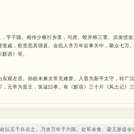
郡阳羡人，字子隐。相传少横行乡里，与虎、蛟并称三害。后发
避宠戚，权贵恶其强直。会氐人齐万年起事关中，聚众七万
《默语》等。
为东观左丞。孙皓末兼太常无难督。入晋为新平太守，转广
军，元帝为晋王，策谥曰孝。有《默语》三十片《风土记》
处以五千兵击之。乃攻万年于六陌。处军未食。梁王肜促令