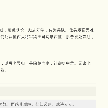
愤改过，射虎杀蛟，励志好学，传为美谈。仕吴累官无难
。使处从征西大将军梁王司马肜西征，肜曾被处弹劾，
汉，以母老罢归，寻除楚内史，迁御史中丞。元康七
三卷。
速战。而绝其后继。处知必败。赋诗云云。