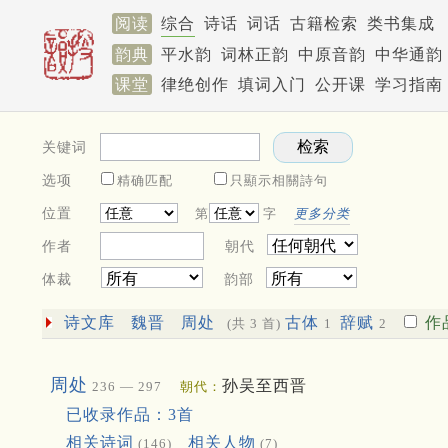
阅读
综合
诗话
词话
古籍检索
类书集成
韵典
平水韵
词林正韵
中原音韵
中华通韵
课堂
律绝创作
填词入门
公开课
学习指南
关键词
选项
精确匹配
只顯示相關詩句
位置
第
字
更多分类
作者
朝代
体裁
韵部
诗文库
魏晋
周处
古体
辞赋
作
(共 3 首)
1
2
周处
孙吴至西晋
236 — 297
朝代：
已收录作品：3首
相关诗词
相关人物
(146)
(7)