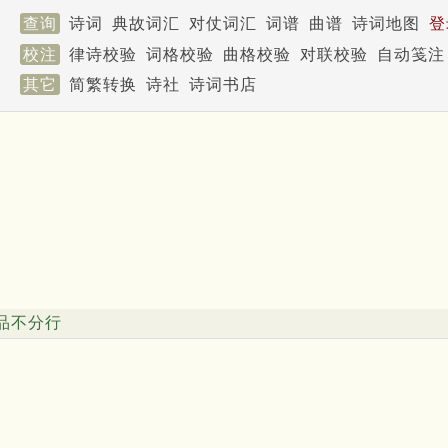
查询
诗词
典故词汇
对仗词汇
词谱
曲谱
诗词地图
登
校注
律诗校验
词格校验
曲格校验
对联校验
自动笺注
其它
简繁转换
诗社
诗词书店
品不分行