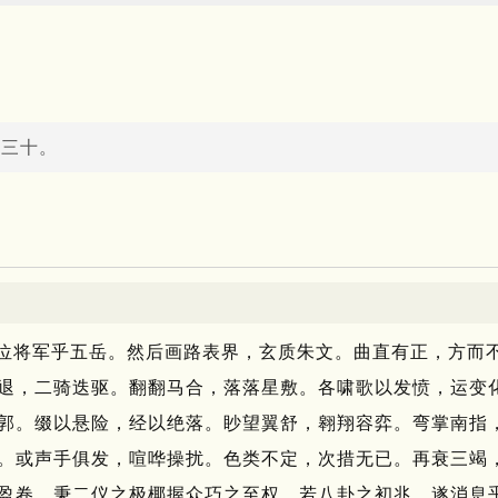
》三十。
位将军乎五岳。
然后画路表界，玄质朱文。
曲直有正，方而
退，二骑迭驱。
翻翻马合，落落星敷。
各啸歌以发愤，运变
郭。
缀以悬险，经以绝落。
眇望翼舒，翱翔容弈。
弯掌南指
。
或声手俱发，喧哗操扰。
色类不定，次措无已。
再衰三竭
盈卷。
秉二仪之极椰握众巧之至权。
若八卦之初兆，遂消息