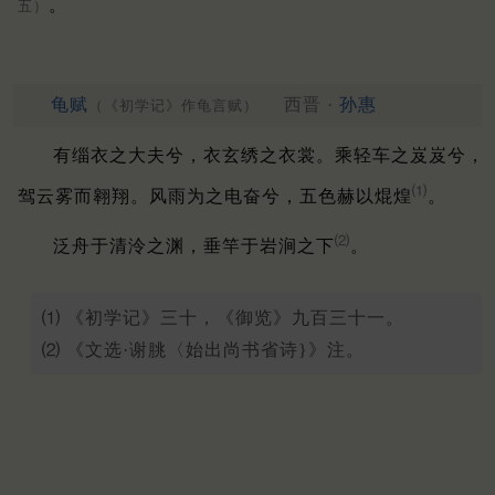
。
五）
龟赋
西晋 ·
孙惠
（《初学记》作龟言赋）
有缁衣之大夫兮，衣玄绣之衣裳。
乘轻车之岌岌兮，
⑴
驾云雾而翱翔。
风雨为之电奋兮，五色赫以焜煌
。
⑵
泛舟于清泠之渊，垂竿于岩涧之下
。
⑴ 《初学记》三十，《御览》九百三十一。
⑵ 《文选·谢朓〈始出尚书省诗}》注。