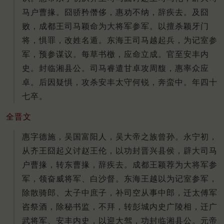
马户曹掾。囧骄矜僭侈，惠劝不纳，辞疾去。及囧
败，成都王司马颖命为大将军参军。以擅杀颖牙门
将，惧罪，改姓名遁。东海王司马越起兵，为记室参
军，预参谋议。每草书檄，应命立成。官至安丰内
史。封临湘县公。司马睿遣甘卓攻周馥，惠率众应
卓。后因疑惧，攻杀安丰太守何锐，奔蛮中。年四十
七卒。
全晋文
惠字德施，吴国富阳人，吴大帝之族曾孙。永宁初，
从齐王囧起义讨赵王伦，以功封晋兴县侯，辟大司马
户曹掾，转东曹掾，辞疾去。成都王颖荐为大将军参
军，领奋威将军、白沙督。东海王越以为记室参军，
除散骑郎、太子中庶子，补司空从事中郎，迁太傅军
咨祭酒，除秘书监，不拜，转彭城内史广陵相，迁广
武将军、安丰内史，以迎大驾，功封临湘县公。元帝