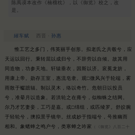
陈禹谟本改作《楠榴枕》，以《御览》校之，改
是。
繀车赋
西晋 ·
孙惠
惟工艺之多门，伟英丽乎创形。
拟老氏之共毂兮，应
天运以回行。
秉转屈以成归兮，不辞劳以自倾。
故其用
同造物，功参天地。
轩辕垂衣，因斯以济。
衮冕龙旂，
用康上帝。
勋存王室，惠流皂隶。
观□微风兴于轮端，雾
雨散于䡾蹠辐。
制以灵木，络以奇竹。
危朝日以投员
兮，准晕月以造象。
若洪轮之在雍兮，似蜘蛛之结网。
尔乃才艺妻妾，工巧是嘉。
或□绵组，或匹绫罗。
舒皎腕
于轻轮兮，擙拟景乎镜华。
丝成妙于指端兮，号推幽而
相和。
象蟋蟀之鸣户兮，类寒蝉之吟家
（《御览》八百二十