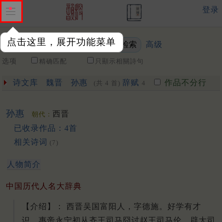
登录
点击这里，展开功能菜单
高级
关键词
选项
精确匹配
只顯示相關詩句
诗文库
魏晋
孙惠
辞赋
作品不分行
(共 4 首)
4
孙惠
西晋
朝代：
已收录作品：4首
相关诗词
(7)
人物简介
中国历代人名大辞典
【介绍】： 西晋吴国富阳人，字德施。好学有才
识。惠帝永宁初从齐王司马囧讨赵王司马伦，辟大司