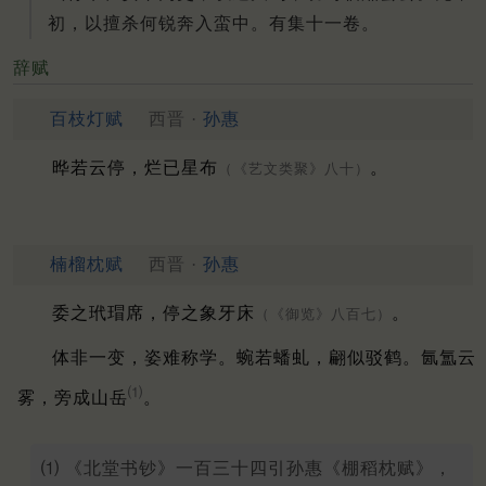
初，以擅杀何锐奔入蛮中。有集十一卷。
辞赋
百枝灯赋
西晋 ·
孙惠
晔若云停，烂已星布
。
（《艺文类聚》八十）
楠榴枕赋
西晋 ·
孙惠
委之玳瑁席，停之象牙床
。
（《御览》八百七）
体非一变，姿难称学。
蜿若蟠虬，翩似驳鹤。
氤氲云
⑴
雾，旁成山岳
。
⑴ 《北堂书钞》一百三十四引孙惠《棚稻枕赋》，