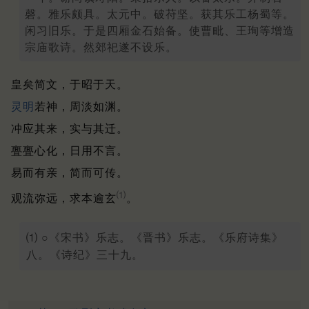
磬。雅乐颇具。太元中。破苻坚。获其乐工杨蜀等。
闲习旧乐。于是四厢金石始备。使曹毗、王珣等增造
宗庙歌诗。然郊祀遂不设乐。
皇矣简文，于昭于天。
灵明
若神，周淡如渊。
冲应其来，实与其迁。
亹亹心化，日用不言。
易而有亲，简而可传。
⑴
观流弥远，求本逾玄
。
⑴ ○《宋书》乐志。《晋书》乐志。《乐府诗集》
八。《诗纪》三十九。