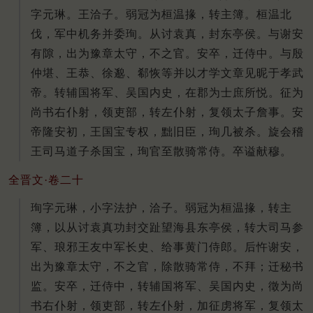
字元琳。王洽子。弱冠为桓温掾，转主簿。桓温北
伐，军中机务并委珣。从讨袁真，封东亭侯。与谢安
有隙，出为豫章太守，不之官。安卒，迁侍中。与殷
仲堪、王恭、徐邈、郗恢等并以才学文章见昵于孝武
帝。转辅国将军、吴国内史，在郡为士庶所悦。征为
尚书右仆射，领吏部，转左仆射，复领太子詹事。安
帝隆安初，王国宝专权，黜旧臣，珣几被杀。旋会稽
王司马道子杀国宝，珣官至散骑常侍。卒谥献穆。
全晋文·卷二十
珣字元琳，小字法护，洽子。弱冠为桓温掾，转主
簿，以从讨袁真功封交趾望海县东亭侯，转大司马参
军、琅邪王友中军长史、给事黄门侍郎。后忤谢安，
出为豫章太守，不之官，除散骑常侍，不拜；迁秘书
监。安卒，迁侍中，转辅国将军、吴国内史，徵为尚
书右仆射，领吏部，转左仆射，加征虏将军，复领太