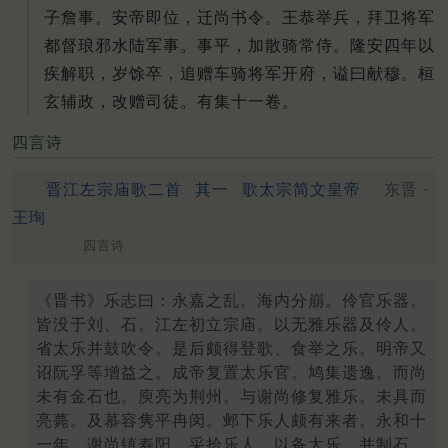
子詹事。安帝即位，迁尚书令。王恭举兵，拜卫将军
都督琅邪水陆军事。事平，加散骑常侍。隆安四年以
疾解职，岁馀卒，追赠车骑将军开府，谥曰献穆。桓
玄辅政，改赠司徒。有集十一卷。
四言诗
晋江左宗庙歌二首
其一
歌太宗简文皇帝
东晋 ·
王珣
四言诗
《晋书》乐志曰：永嘉之乱。海内分崩。伶官乐器。
皆没于刘、石。江左初立宗庙。以无雅乐器及伶人。
省太乐并鼓吹令。是后颇得登歌、食举之乐。明帝又
诏阮孚等增益之。成帝复置太乐官。鸠集遗逸。而尚
未有金石也。庾亮为荆州。与谢尚修复雅乐。未具而
亮薨。及慕容隽平冉闵。邺下乐人颇有来者。永和十
一年。谢尚镇寿阳。采拾乐人。以备太乐。并制石