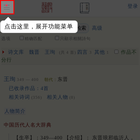
登录
点击这里，展开功能菜单
高级
关键词
选项
精确匹配
只顯示相關詩句
诗文库
魏晋
王珣
四言
其他
作品不
(共 4 首)
3
1
分行
王珣
东晋
349 — 400
朝代：
已收录作品：4首
相关诗词
相关人物
(356)
(8)
人物简介
中国历代人名大辞典
【生卒】：349—400 【介绍】： 东晋琅邪临沂人，