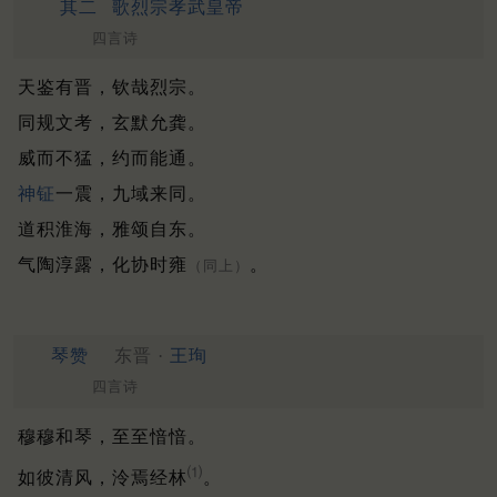
其二
歌烈宗孝武皇帝
四言诗
天鉴有晋，钦哉烈宗。
同规文考，玄默允龚。
威而不猛，约而能通。
神钲
一震，九域来同。
道积淮海，雅颂自东。
气陶淳露，化协时雍
。
（同上）
琴赞
东晋 ·
王珣
四言诗
穆穆和琴，至至愔愔。
⑴
如彼清风，泠焉经林
。