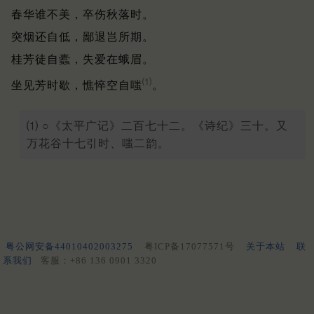
春华谁不美，卒伤秋落时。
突烟还自低，鄙退岂所期。
桂芳徒自蠹，失爱在蛾眉。
⑴
坐见芳时歇，憔悴空自嗤
。
⑴ ○《太平广记》二百七十二。《诗纪》三十。又
万花谷十七引时、嗤二韵。
粤公网安备44010402003275
粤ICP备17077571号
关于本站
联
系我们
客服：+86 136 0901 3320