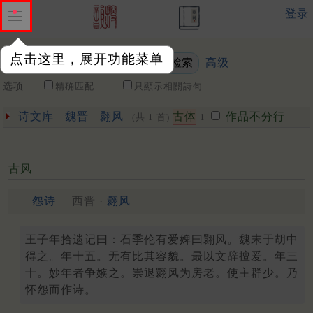
登录
点击这里，展开功能菜单
高级
关键词
选项
精确匹配
只顯示相關詩句
诗文库
魏晋
翾风
古体
作品不分行
(共 1 首)
1
古风
怨诗
西晋 ·
翾风
王子年拾遗记曰：石季伦有爱婢曰翾风。魏末于胡中
得之。年十五。无有比其容貌。最以文辞擅爱。年三
十。妙年者争嫉之。崇退翾风为房老。使主群少。乃
怀怨而作诗。