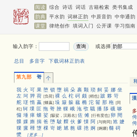
阅读
综合
诗话
词话
古籍检索
类书集成
韵典
平水韵
词林正韵
中原音韵
中华通韵
课堂
律绝创作
填词入门
公开课
学习指南
输入韵字：
或选择
总目
多音字
下载词林正韵表
第九部
哿
个
我
火
可
果
堕
锁
墮
祸
朵
裹
颗
琐
舸
妥
娜
坐
左
坷
亸
荷
裸
么
柁
砢
颇
跛
夥
笴
[负荷]
[稍也]
漢
舵
瑳
惰
蠃
垛
簸
躲
蓏
椭
沱
鬌
那
柂
[蜾蠃]
[同
轲
堁
叵
拖
哿
脞
輠
峨
沲
㰤
騀
播
陊
硪
哆
柁]
㦬
埵
瘅
蜾
娑
佐
傩
卵
閜
[馺娑，汉殿名]
[行有度也]
侉
髁
婐
媠
揣
爸
嶞
駊
䴹
伙
爹
惈
阿
㝾
嬷
[与猗同]
侉
猓
瘰
䅜
墯
棵
岢
㛂
㝿
䑨
䂺
扡
婀
㰐
碋
[婀娜]
懡
[更多…]