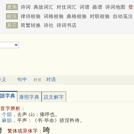
查询
诗词
典故词汇
对仗词汇
词谱
曲谱
诗词地图
登
校注
律诗校验
词格校验
曲格校验
对联校验
自动笺注
其它
简繁转换
诗社
诗词书店
释义
句中
对语
对仗：
語字典
康熙字典
説文解字
多音字辨析：
 个韻
，去声 (à)：痛呼也。
 麻韻
，平声：《书·毕命》骄淫矜侉。
侉
咵
繁体或异体字：