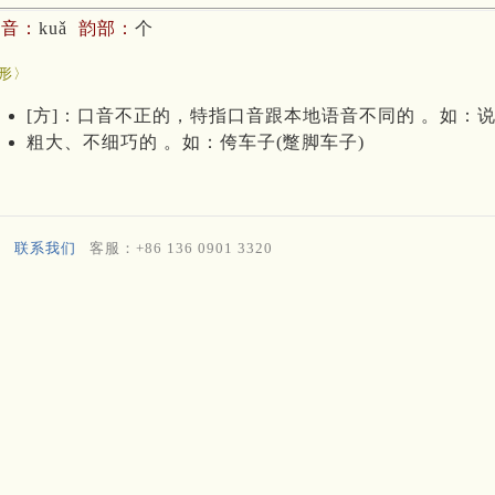
拼音：
kuǎ
韵部：
个
咵
形〉
[方]：口音不正的，特指口音跟本地语音不同的 。如：
粗大、不细巧的 。如：侉车子(蹩脚车子)
联系我们
客服：+86 136 0901 3320