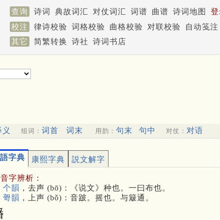
查询
诗词
典故词汇
对仗词汇
词谱
曲谱
诗词地图
登
校注
律诗校验
词格校验
曲格校验
对联校验
自动笺注
其它
简繁转换
诗社
诗词书店
释义
词首
词末
句末
句中
对语
组词：
用韵：
对仗：
語字典
康熙字典
説文解字
多音字辨析：
 个韻
，去声 (bō)：《说文》种也。一曰布也。
 哿韻
，上声 (bǒ)：音跛。摇也。与簸通。
播