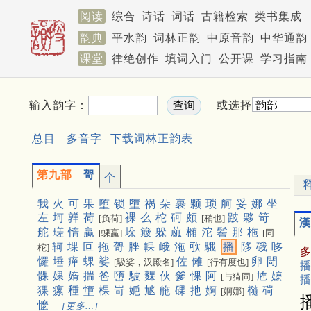
阅读
综合
诗话
词话
古籍检索
类书集成
韵典
平水韵
词林正韵
中原音韵
中华通韵
课堂
律绝创作
填词入门
公开课
学习指南
输入韵字：
或选择
总目
多音字
下载词林正韵表
第九部
哿
个
我
火
可
果
堕
锁
墮
祸
朵
裹
颗
琐
舸
妥
娜
坐
左
坷
亸
荷
裸
么
柁
砢
颇
跛
夥
笴
[负荷]
[稍也]
漢
舵
瑳
惰
蠃
垛
簸
躲
蓏
椭
沱
鬌
那
柂
[蜾蠃]
[同
轲
堁
叵
拖
哿
脞
輠
峨
沲
㰤
騀
播
陊
硪
哆
柁]
㦬
埵
瘅
蜾
娑
佐
傩
卵
閜
[馺娑，汉殿名]
[行有度也]
播
髁
婐
媠
揣
爸
嶞
駊
䴹
伙
爹
惈
阿
㝾
嬷
[与猗同]
播
猓
瘰
䅜
墯
棵
岢
㛂
㝿
䑨
䂺
扡
婀
㰐
碋
[婀娜]
懡
[更多…]