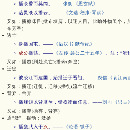
播余香而莫闻。——
张衡
《思玄赋》
蒸灵液以播云。——
《文选·嵇康·琴赋》
又如：播糠眯目(撒布糠屑，以迷人目。比喻外物虽小，加在
布芳香)
逃亡
身播国屯。——
《后汉书·献帝纪》
成公
播荡。——
《左传·襄公二十五年》
。注：“流
又如：播越(到处流亡);播奔(奔逃)
迁徙
彼凌江而建国，始播迁于吾祖。——
庾信
《哀江南
又如：播迁(迁徙，迁移);播徙(流亡迁移)
背弃，舍弃
播规矩以背度兮，错权衡而任意。——
刘向
《思古
又如：播弃(抛弃，背弃)
通“簸”。摇动；簸扬
播鼗武入于
汉
。——
《论语·微子》