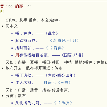
拼音：
bō
韵部：
个
动〉
(形声。从手,番声。本义:撒种)
同本义
播，种也。——《说文》
其始播百谷。——
《诗·豳风 ·七月》
播时百谷，——
《书·舜典》
周
弃能播殖百谷蔬。——《国语·郑语》
又如：条播；夏播；播田(种田；种植);播植(播种；种植);
散布开去，散布得开而远；传布
播于诸侯。——《左传·昭公四年》
道大名播。——
柳宗元
《三戒》
又如：广播；播音；播名(传扬名声)
分佈；散布
又北播为九河。——
《书·禹贡》