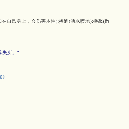
自己身上，会伤害本性);播洒(洒水喷地);播馨(散
移失所。”
赋》
》