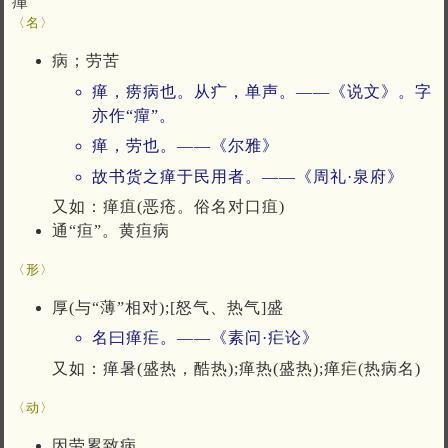
癉
〈名〉
病；劳苦
瘅，痨病也。从疒，单声。——《说文》。字
亦作“癉”。
瘅，劳也。——《尔雅》
故书货之瘅于民用者。——《周礼·泉府》
又如：瘅疽(恶疮。俗名对口疽)
通“疸”。黄疸病
〈形〉
厚(与“薄”相对);[怒气、热气]盛
名曰瘅疟。——《素问·疟论》
又如：瘅暑(盛热，酷热);瘅热(盛热);瘅疟(热病名)
〈动〉
因劳累致病