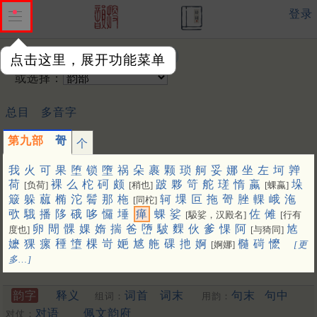
登录
输入韵字：
点击这里，展开功能菜单
或选择：
总目
多音字
第九部
哿
个
我
火
可
果
堕
锁
墮
祸
朵
裹
颗
琐
舸
妥
娜
坐
左
坷
亸
荷
裸
么
柁
砢
颇
跛
夥
笴
舵
瑳
惰
蠃
垛
[负荷]
[稍也]
[蜾蠃]
簸
躲
蓏
椭
沱
鬌
那
柂
轲
堁
叵
拖
哿
脞
輠
峨
沲
[同柁]
㰤
騀
播
陊
硪
哆
㦬
埵
瘅
蜾
娑
佐
傩
[馺娑，汉殿名]
[行有
卵
閜
髁
婐
媠
揣
爸
嶞
駊
䴹
伙
爹
惈
阿
㝾
度也]
[与猗同]
嬷
猓
瘰
䅜
墯
棵
岢
㛂
㝿
䑨
䂺
扡
婀
㰐
碋
懡
[婀娜]
[更
多…]
韵字
释义
词首
词末
句末
句中
组词：
用韵：
对语
佩文韵府
对仗：