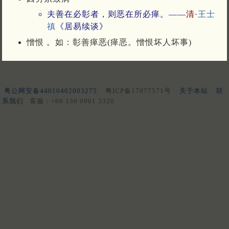
夫善在必彰者，则恶在所必瘅。——
清
·
王士
禛
《居易续谈》
憎恨 。如：彰善瘅恶(瘅恶。憎恨坏人坏事)
粤公网安备44010402003275
粤ICP备17077571号
关于本站
联
系我们
客服：+86 136 0901 3320