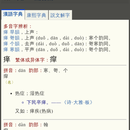
漢語字典
康熙字典
説文解字
多音字辨析：
瘅 旱韻
，上声：
瘅 哿韻
，上声 (duǒ，dān，dài，duò)：寒个韵同。
瘅 个韻
，去声 (dài，duò，duǒ，dān)：哿寒韵同。
瘅 寒韻
，平声 (dān，duǒ，dài，duò)：哿个韵同。
瘅
癉
繁体或异体字：
拼音：
dān
韵部：
寒、哿、个
癉
〈名〉
热症；湿热症
下民卒瘅。——
《诗·大雅·板》
又如：瘅疾(热病)
拼音：
dàn
韵部：
翰