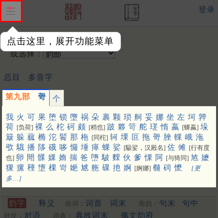
登录
输入韵字：
点击这里，展开功能菜单
或选择：
总目
多音字
第九部
哿
个
我
火
可
果
堕
锁
墮
祸
朵
裹
颗
琐
舸
妥
娜
坐
左
坷
亸
荷
裸
么
柁
砢
颇
跛
夥
笴
舵
瑳
惰
蠃
垛
[负荷]
[稍也]
[蜾蠃]
簸
躲
蓏
椭
沱
鬌
那
柂
轲
堁
叵
拖
哿
脞
輠
峨
沲
[同柁]
㰤
騀
播
陊
硪
哆
㦬
埵
瘅
蜾
娑
佐
傩
[馺娑，汉殿名]
[行有度
卵
閜
髁
婐
媠
揣
爸
嶞
駊
䴹
伙
爹
惈
阿
㝾
嬷
也]
[与猗同]
猓
瘰
䅜
墯
棵
岢
㛂
㝿
䑨
䂺
扡
婀
㰐
碋
懡
[婀娜]
[更
多…]
韵字
释义
词首
词末
句末
句中
组词：
用韵：
对语
典故词末
佩文韵府
对仗：
用典：