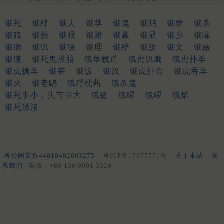
饿死
饿殍
饿夫
饿莩
饿鬼
饿鸱
饿隶
饿杀
饿狼
饿损
饿眼
饿踣
饿羸
饿显
饿乡
饿喙
饿病
饿饥
饿馁
饿理
饿殕
饿纹
饿文
饿薇
饿馑
饿死鬼投胎
饿莩载道
饿虎饥鹰
饿虎扑羊
饿虎擒羊
饿答
饿饭
饿汉
饿虎扑食
饿虎吞羊
饿火
饿老鸱
饿殍枕藉
饿杀鬼
饿死事小，失节事大
饿徒
饿喂
饿喂
饿焰
饿死漂渚
粤公网安备44010402003275
粤ICP备17077571号
关于本站
联
系我们
客服：+86 136 0901 3320