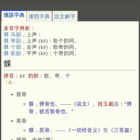
漢語字典
康熙字典
説文解字
多音字辨析：
髁 马韻
，上声：
髁 哿韻
，上声 (kē)：歌个韵同。
髁 个韻
，去声 (kē)：歌哿韵同。
髁 歌韻
，平声 (kē)：个哿韵同。
髁
拼音：
kē
韵部：
歌、哿、个
〈名〉
股骨
髁，髀骨也。——《说文》。
段玉裁
注：“髀
骨，犹言骰骨也。”
尾骨
髁，尻骨。——《一切经音义》引《三苍篇》
踝骨。也作“踝”