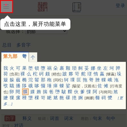
登录
输入韵字：
点击这里，展开功能菜单
或选择：
总目
多音字
第九部
哿
个
我
火
可
果
堕
锁
墮
祸
朵
裹
颗
琐
舸
妥
娜
坐
左
坷
亸
荷
裸
么
柁
砢
颇
跛
夥
笴
舵
瑳
惰
蠃
垛
[负荷]
[稍也]
[蜾蠃]
簸
躲
蓏
椭
沱
鬌
那
柂
轲
堁
叵
拖
哿
脞
輠
峨
沲
[同柁]
㰤
騀
播
陊
硪
哆
㦬
埵
瘅
蜾
娑
佐
傩
[馺娑，汉殿名]
[行有度
卵
閜
髁
婐
媠
揣
爸
嶞
駊
䴹
伙
爹
惈
阿
㝾
也]
[与猗同]
嬷
猓
瘰
䅜
墯
棵
岢
㛂
㝿
䑨
䂺
扡
婀
㰐
碋
懡
[婀娜]
[更
多…]
韵字
释义
词首
词末
句末
句中
组词：
用韵：
对语
对仗：