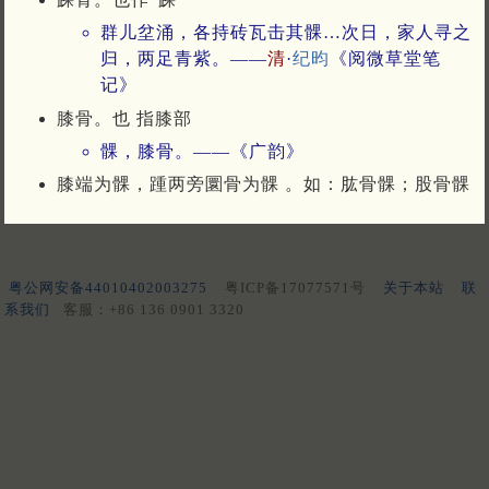
群儿坌涌，各持砖瓦击其髁…次日，家人寻之
归，两足青紫。——
清
·
纪昀
《阅微草堂笔
记》
膝骨。也 指膝部
髁，膝骨。——《广韵》
膝端为髁，踵两旁圜骨为髁 。如：肱骨髁；股骨髁
粤公网安备44010402003275
粤ICP备17077571号
关于本站
联
系我们
客服：+86 136 0901 3320