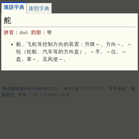
漢語字典
康熙字典
舵
拼音：
duò
韵部：
哿
船、飞机等控制方向的装置：升降～。方向～。～
轮（轮船、汽车等的方向盘）。～手。～位。～
盘。掌～。见风使～。
粤公网安备44010402003275
粤ICP备17077571号
关于本站
联
系我们
客服：+86 136 0901 3320