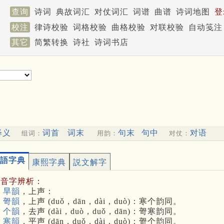
查询
诗词
典故词汇
对仗词汇
词谱
曲谱
诗词地图
登
校注
律诗校验
词格校验
曲格校验
对联校验
自动笺注
其它
简繁转换
诗社
诗词书店
释义
词首
词末
句末
句中
对语
组词：
用韵：
对仗：
語字典
康熙字典
説文解字
多音字辨析：
 旱韻
，上声：
 哿韻
，上声 (duǒ，dān，dài，duò)：寒个韵同。
 个韻
，去声 (dài，duò，duǒ，dān)：哿寒韵同。
 寒韻
，平声 (dān，duǒ，dài，duò)：哿个韵同。