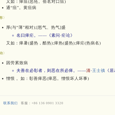
又如：瘅疽(恶疮。俗名对口疽)
通“疸”。黄疸病
形〉
厚(与“薄”相对);[怒气、热气]盛
名曰瘅疟。——《素问·疟论》
又如：瘅暑(盛热，酷热);瘅热(盛热);瘅疟(热病名)
动〉
因劳累致病
夫善在必彰者，则恶在所必瘅。——
清
·
王士禛
《居
憎恨 。如：彰善瘅恶(瘅恶。憎恨坏人坏事)
联系我们
客服：+86 136 0901 3320