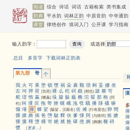
阅读
综合
诗话
词话
古籍检索
类书集成
韵典
平水韵
词林正韵
中原音韵
中华通韵
课堂
律绝创作
填词入门
公开课
学习指南
输入韵字：
或选择
总目
多音字
下载词林正韵表
第九部
哿
个
我
火
可
果
堕
锁
墮
祸
朵
裹
颗
琐
舸
妥
娜
坐
左
坷
亸
荷
裸
么
柁
砢
颇
跛
夥
笴
[负荷]
[稍也]
漢
舵
瑳
惰
蠃
垛
簸
躲
蓏
椭
沱
鬌
那
柂
[蜾蠃]
[同
轲
堁
叵
拖
哿
脞
輠
峨
沲
㰤
騀
播
陊
硪
哆
柁]
㦬
埵
瘅
蜾
娑
佐
傩
卵
閜
[馺娑，汉殿名]
[行有度也]
瘅
髁
婐
媠
揣
爸
嶞
駊
䴹
伙
爹
惈
阿
㝾
嬷
[与猗同]
瘅
猓
瘰
䅜
墯
棵
岢
㛂
㝿
䑨
䂺
扡
婀
㰐
碋
[婀娜]
瘅
懡
[更多…]
瘅