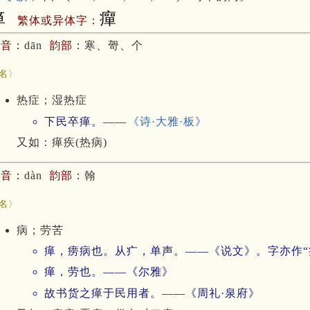
瘅
癉
繁体或异体字：
拼音：
dān
韵部：
寒、哿、个
癉
名〉
热症；湿热症
下民卒瘅。——
《诗·大雅·板》
又如：瘅疾(热病)
拼音：
dàn
韵部：
翰
癉
名〉
病；劳苦
瘅，痨病也。从疒，单声。——《说文》。字亦作“
瘅，劳也。——《尔雅》
故书货之瘅于民用者。——《周礼·泉府》