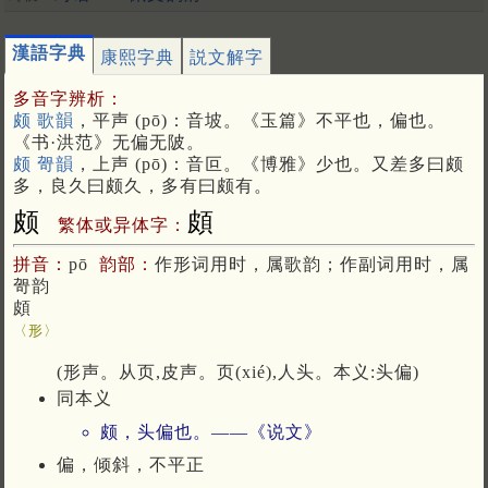
漢語字典
康熙字典
説文解字
多音字辨析：
颇 歌韻
，平声 (pō)：音坡。《玉篇》不平也，偏也。
《书·洪范》无偏无陂。
颇 哿韻
，上声 (pō)：音叵。《博雅》少也。又差多曰颇
多，良久曰颇久，多有曰颇有。
颇
頗
繁体或异体字：
拼音：
pō
韵部：
作形词用时，属歌韵；作副词用时，属
哿韵
頗
〈形〉
(形声。从页,皮声。页(xié),人头。本义:头偏)
同本义
颇，头偏也。——《说文》
偏，倾斜，不平正