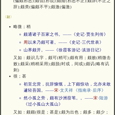
(偏颇邪恶);颇说(邪说);颇险(邪恶不正);颇辞(不正之
辞);颇类(偏颇不平);颇激(偏激)
〈副〉
略微；稍
颇通诸子百家之书。——《史记·贾生列传》
周
以来乃颇可著。——《史记·三代世表》
山界颇开。——《徐霞客游记·滇游日记》
又如：颇识几字，颇可(稍可);颇有用；颇败(稍微击
败);颇采(稍稍采用);颇脱(时或，间或);颇讥(略有讥
刺)
很；甚
初至北营，抗辞慷慨，上下颇惊动，北亦未敢
遽轻吾国。——
宋
·
文天祥
《指南录·后序》
然小孤之旁，颇有沙洲葭苇。。——
宋
·
陆游
《过小孤山大孤山》
又如：颇颇(很是；甚是);颇为出色；颇多；颇少；