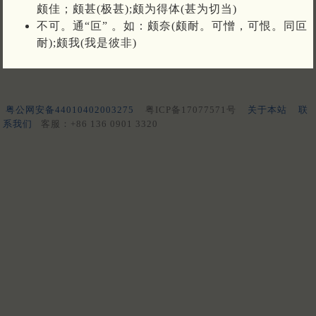
颇佳；颇甚(极甚);颇为得体(甚为切当)
不可。通“叵” 。如：颇奈(颇耐。可憎，可恨。同叵
耐);颇我(我是彼非)
粤公网安备44010402003275
粤ICP备17077571号
关于本站
联
系我们
客服：+86 136 0901 3320