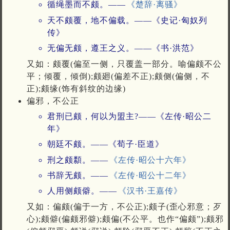
循绳墨而不颇。——
《楚辞·离骚》
天不颇覆，地不偏载。——《史记·匈奴列
传》
无偏无颇，遵王之义。——《书·洪范》
又如：颇覆(偏至一侧，只覆盖一部分。喻偏颇不公
平；倾覆，倾倒);颇廻(偏差不正);颇侧(偏侧，不
正);颇缘(饰有斜纹的边缘)
偏邪，不公正
君刑已颇，何以为盟主?——《左传·昭公二
年》
朝廷不颇。——《荀子·臣道》
刑之颇纇。——
《左传·昭公十六年》
书辞无颇。——
《左传·昭公十二年》
人用侧颇僻。——
《汉书·王嘉传》
又如：偏颇(偏于一方，不公正);颇子(歪心邪意；歹
心);颇僻(偏颇邪僻);颇偏(不公平。也作“偏颇”);颇邪