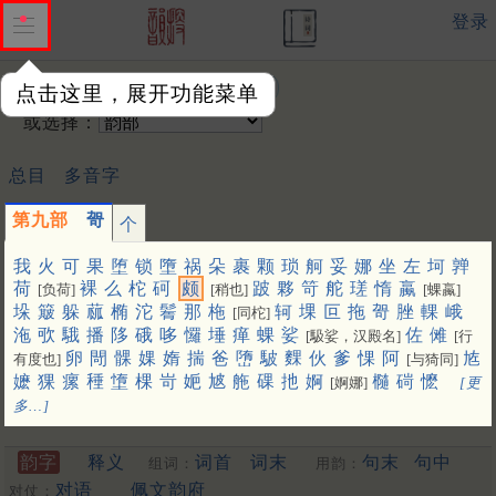
登录
输入韵字：
点击这里，展开功能菜单
或选择：
总目
多音字
第九部
哿
个
我
火
可
果
堕
锁
墮
祸
朵
裹
颗
琐
舸
妥
娜
坐
左
坷
亸
荷
裸
么
柁
砢
颇
跛
夥
笴
舵
瑳
惰
蠃
[负荷]
[稍也]
[蜾蠃]
垛
簸
躲
蓏
椭
沱
鬌
那
柂
轲
堁
叵
拖
哿
脞
輠
峨
[同柁]
沲
㰤
騀
播
陊
硪
哆
㦬
埵
瘅
蜾
娑
佐
傩
[馺娑，汉殿名]
[行
卵
閜
髁
婐
媠
揣
爸
嶞
駊
䴹
伙
爹
惈
阿
㝾
有度也]
[与猗同]
嬷
猓
瘰
䅜
墯
棵
岢
㛂
㝿
䑨
䂺
扡
婀
㰐
碋
懡
[婀娜]
[更
多…]
韵字
释义
词首
词末
句末
句中
组词：
用韵：
对语
佩文韵府
对仗：