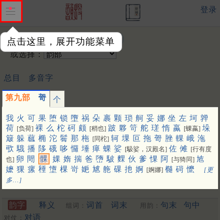
登录
输入韵字：
点击这里，展开功能菜单
或选择：
总目
多音字
第九部
哿
个
我
火
可
果
堕
锁
墮
祸
朵
裹
颗
琐
舸
妥
娜
坐
左
坷
亸
荷
裸
么
柁
砢
颇
跛
夥
笴
舵
瑳
惰
蠃
垛
[负荷]
[稍也]
[蜾蠃]
簸
躲
蓏
椭
沱
鬌
那
柂
轲
堁
叵
拖
哿
脞
輠
峨
沲
[同柁]
㰤
騀
播
陊
硪
哆
㦬
埵
瘅
蜾
娑
佐
傩
[馺娑，汉殿名]
[行有度
卵
閜
髁
婐
媠
揣
爸
嶞
駊
䴹
伙
爹
惈
阿
㝾
也]
[与猗同]
嬷
猓
瘰
䅜
墯
棵
岢
㛂
㝿
䑨
䂺
扡
婀
㰐
碋
懡
[婀娜]
[更
多…]
韵字
释义
词首
词末
句末
句中
组词：
用韵：
对语
对仗：