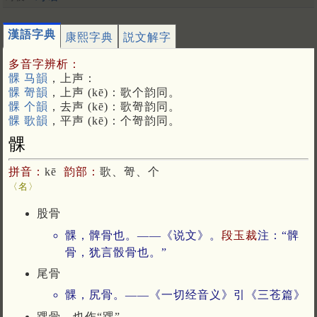
漢語字典
康熙字典
説文解字
多音字辨析：
髁 马韻
，上声：
髁 哿韻
，上声 (kē)：歌个韵同。
髁 个韻
，去声 (kē)：歌哿韵同。
髁 歌韻
，平声 (kē)：个哿韵同。
髁
拼音：
kē
韵部：
歌、哿、个
〈名〉
股骨
髁，髀骨也。——《说文》。
段玉裁
注：“髀
骨，犹言骰骨也。”
尾骨
髁，尻骨。——《一切经音义》引《三苍篇》
踝骨。也作“踝”