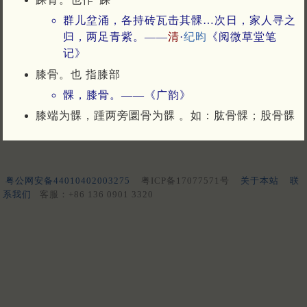
群儿坌涌，各持砖瓦击其髁…次日，家人寻之
归，两足青紫。——
清
·
纪昀
《阅微草堂笔
记》
膝骨。也 指膝部
髁，膝骨。——《广韵》
膝端为髁，踵两旁圜骨为髁 。如：肱骨髁；股骨髁
粤公网安备44010402003275
粤ICP备17077571号
关于本站
联
系我们
客服：+86 136 0901 3320