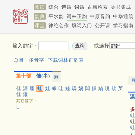
阅读
综合
诗话
词话
古籍检索
类书集成
韵典
平水韵
词林正韵
中原音韵
中华通韵
课堂
律绝创作
填词入门
公开课
学习指南
输入韵字：
或选择
总目
多音字
下载词林正韵表
第十部
佳(半)
麻
佳
涯
厓
蛙
娃
蜗
哇
鲑
騧
娲
䦱
靫
緺
唲
㰪
芆
徍
猚
漢
其它僻字：
𦶎
蛙
蛙