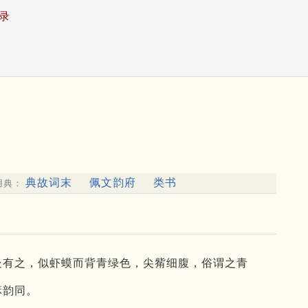
录
典故词末
佩文韵府
类书
用典：
处处有之，似虾蟆而背青绿色，尖觜细腹，俗谓之青
麻韵同。