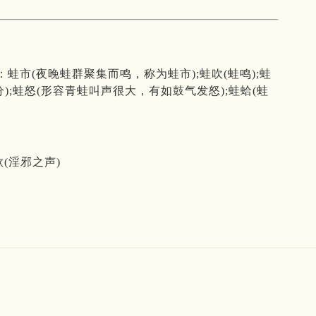
：蛙市(夜晚蛙群聚集而鸣，称为蛙市);蛙吹(蛙鸣);蛙
;蛙怒(形容青蛙叫声很大，有如鼓气发怒);蛙蛤(蛙
歌(淫邪之声)