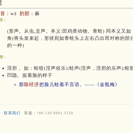
蛙
拼音：
wā
韵部：
麻
名〉
(形声。从虫,圭声。本义:田鸡类动物。青蛙) 同本义又如
角(将头发束起，形状宛如青蛙头上左右凸出而对称的部分)
的一种)
形〉
淫邪 。如：蛙咬(淫声俗乐);蛙声(淫声，淫邪的乐声);蛙
凹隐。扳着脸的样子
那
陈经济
把脸儿蛙着不言语。——《金瓶梅》
联系我们
客服：+86 136 0901 3320