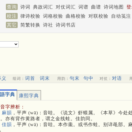
查询
诗词
典故词汇
对仗词汇
词谱
曲谱
诗词地图
登
校注
律诗校验
词格校验
曲格校验
对联校验
自动笺注
其它
简繁转换
诗社
诗词书店
释义
词首
词末
句末
句中
对语
组词：
用韵：
对仗：
語字典
康熙字典
多音字辨析：
 麻韻
，平声 (wā)：音哇。《说文》虾蟆属。《本草》今
蛙。亦有背作黄路者，谓之金线蛙。佳韵同。
 佳韻
，平声 (wā)：音哇。本作䖯。或书作蛙。别详黾部。