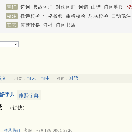
查询
诗词
典故词汇
对仗词汇
词谱
曲谱
诗词地图
登
校注
律诗校验
词格校验
曲格校验
对联校验
自动笺注
其它
简繁转换
诗社
诗词书店
释义
句末
句中
对语
用韵：
对仗：
語字典
康熙字典
㦄
（暂缺）
联系我们
客服：+86 136 0901 3320