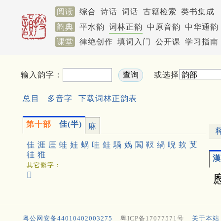
阅读
综合
诗话
词话
古籍检索
类书集成
韵典
平水韵
词林正韵
中原音韵
中华通韵
课堂
律绝创作
填词入门
公开课
学习指南
输入韵字：
或选择
总目
多音字
下载词林正韵表
第十部
佳(半)
麻
佳
涯
厓
蛙
娃
蜗
哇
鲑
騧
娲
䦱
靫
緺
唲
㰪
芆
徍
猚
漢
其它僻字：
𦶎
粤公网安备44010402003275
粤ICP备17077571号
关于本站