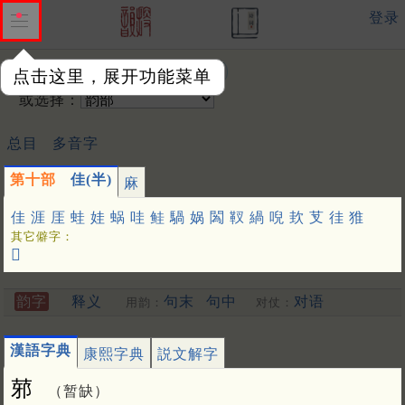
登录
输入韵字：
点击这里，展开功能菜单
或选择：
总目
多音字
第十部
佳(半)
麻
佳
涯
厓
蛙
娃
蜗
哇
鲑
騧
娲
䦱
靫
緺
唲
㰪
芆
徍
猚
其它僻字：
𦶎
韵字
释义
句末
句中
对语
用韵：
对仗：
漢語字典
康熙字典
説文解字
䓉
（暂缺）