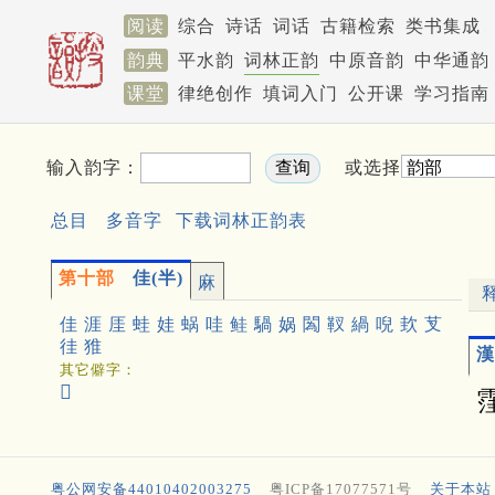
阅读
综合
诗话
词话
古籍检索
类书集成
韵典
平水韵
词林正韵
中原音韵
中华通韵
课堂
律绝创作
填词入门
公开课
学习指南
输入韵字：
或选择
总目
多音字
下载词林正韵表
第十部
佳(半)
麻
佳
涯
厓
蛙
娃
蜗
哇
鲑
騧
娲
䦱
靫
緺
唲
㰪
芆
徍
猚
漢
其它僻字：
𦶎
粤公网安备44010402003275
粤ICP备17077571号
关于本站