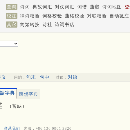
查询
诗词
典故词汇
对仗词汇
词谱
曲谱
诗词地图
登
校注
律诗校验
词格校验
曲格校验
对联校验
自动笺注
其它
简繁转换
诗社
诗词书店
释义
句末
句中
对语
用韵：
对仗：
語字典
康熙字典
䨟
（暂缺）
联系我们
客服：+86 136 0901 3320